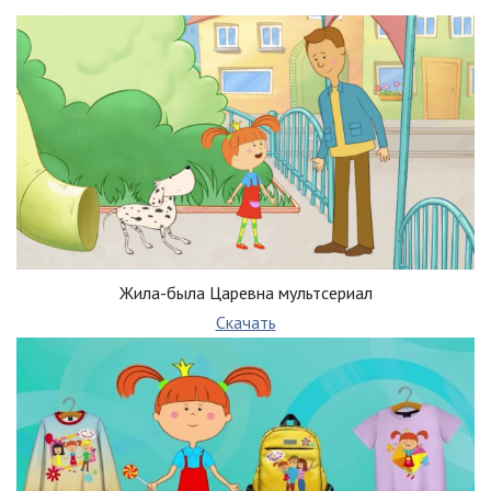
Жила-была Царевна мультсериал
Скачать