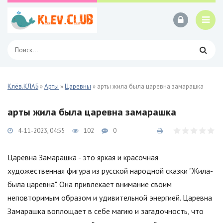
Клёв.КЛАБ
»
Арты
»
Царевны
» арты жила была царевна замарашка
арты жила была царевна замарашка
4-11-2023, 04:55
102
0
Царевна Замарашка - это яркая и красочная
художественная фигура из русской народной сказки "Жила-
была царевна". Она привлекает внимание своим
неповторимым образом и удивительной энергией. Царевна
Замарашка воплощает в себе магию и загадочность, что