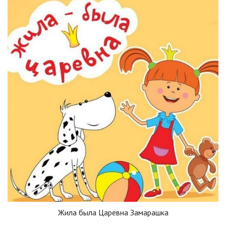
Жила была Царевна Замарашка