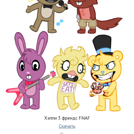
Хэппи 3 френдс FNAF
Скачать