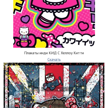
Плакаты инди КИД С Хеллоу Китти
Скачать