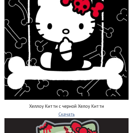
Хеллоу Китти с черной Хелоу Китти
Скачать