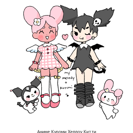
Аниме Куроми Хеллоу Китти