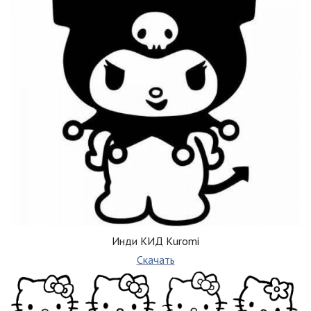
Инди КИД Kuromi
Скачать