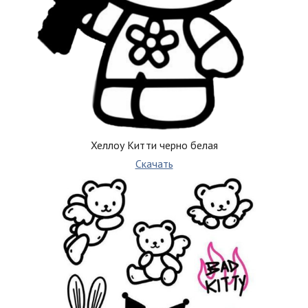
Хеллоу Китти черно белая
Скачать