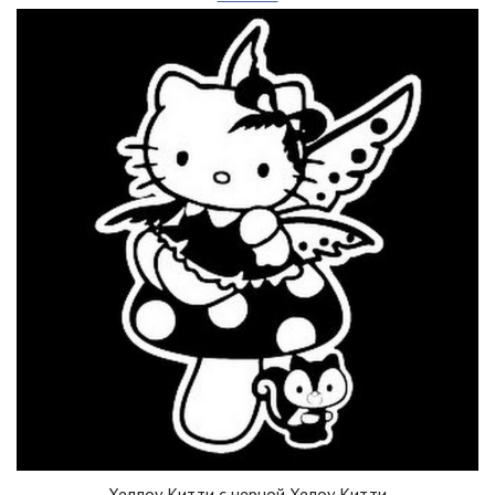
Хеллоу Китти с черной Хелоу Китти