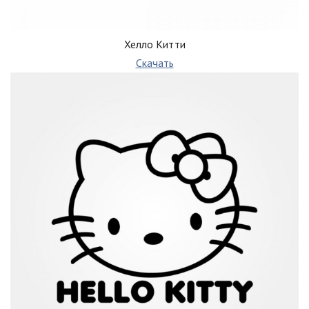
Хелло Китти
Скачать