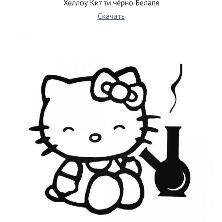
Хеллоу Китти чёрно Белапя
Скачать