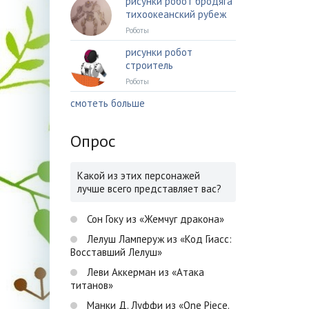
рисунки робот бродяга
тихоокеанский рубеж
Роботы
рисунки робот
строитель
Роботы
смотеть больше
Опрос
Какой из этих персонажей
лучше всего представляет вас?
Сон Гоку из «Жемчуг дракона»
Лелуш Ламперуж из «Код Гиасс:
Восставший Лелуш»
Леви Аккерман из «Атака
титанов»
Манки Д. Луффи из «One Piece.