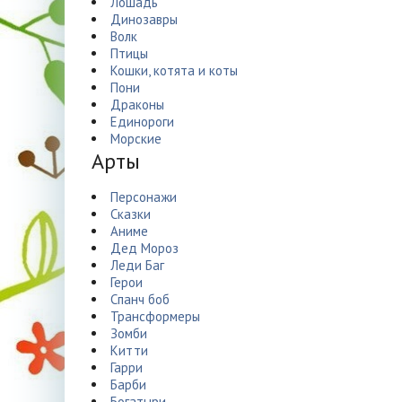
Лошадь
Динозавры
Волк
Птицы
Кошки, котята и коты
Пони
Драконы
Единороги
Морские
Арты
Персонажи
Сказки
Аниме
Дед Мороз
Леди Баг
Герои
Спанч боб
Трансформеры
Зомби
Китти
Гарри
Барби
Богатыри