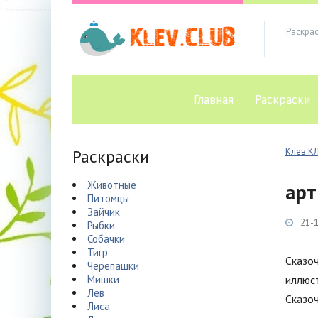
Раскра
Главная
Раскраски
Раскраски
Клёв.К
Животные
арт
Питомцы
Зайчик
21-1
Рыбки
Собачки
Тигр
Сказоч
Черепашки
Мишки
иллюс
Лев
Сказоч
Лиса