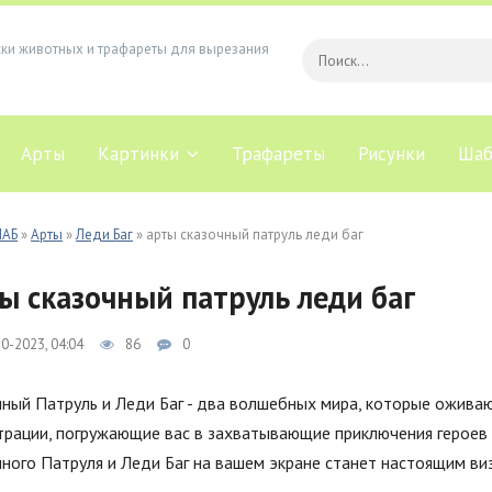
ски животных и трафареты для вырезания
Арты
Картинки
Трафареты
Рисунки
Шаб
ЛАБ
»
Арты
»
Леди Баг
» арты сказочный патруль леди баг
ы сказочный патруль леди баг
0-2023, 04:04
86
0
ный Патруль и Леди Баг - два волшебных мира, которые оживаю
трации, погружающие вас в захватывающие приключения героев 
ного Патруля и Леди Баг на вашем экране станет настоящим ви