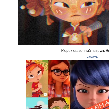
Морок сказочный патруль Э
Скачать