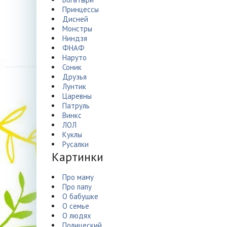
Принцессы
Дисней
Монстры
Ниндзя
ФНАФ
Наруто
Соник
Друзья
Лунтик
Царевны
Патруль
Винкс
ЛОЛ
Куклы
Русалки
Картинки
Про маму
Про папу
О бабушке
О семье
О людях
Полицеский