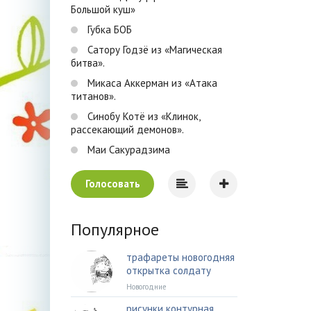
Большой куш»
Губка БОБ
Сатору Годзё из «Магическая
битва».
Микаса Аккерман из «Атака
титанов».
Синобу Котё из «Клинок,
рассекающий демонов».
Маи Сакурадзима
Голосовать
Популярное
трафареты новогодняя
открытка солдату
Новогодние
рисунки контурная