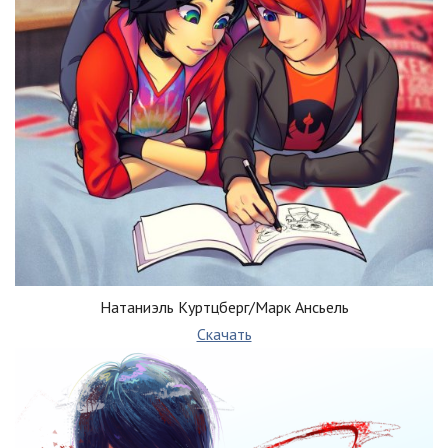
Натаниэль Куртцберг/Марк Ансьель
Скачать