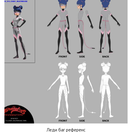
Леди баг референс