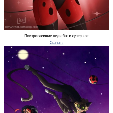
Повзрослевшие леди баг и супер кот
Скачать