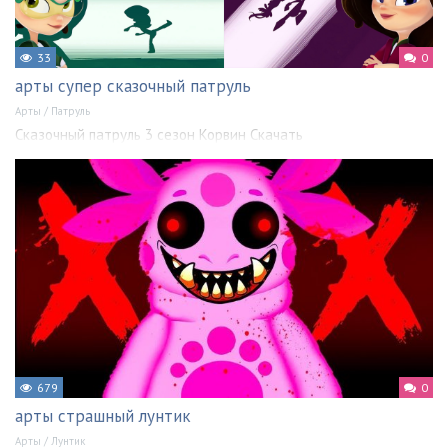
33
0
арты супер сказочный патруль
Арты
/
Патруль
Сказочный патруль 3 сезон Корвин Скачать
679
0
арты страшный лунтик
Арты
/
Лунтик