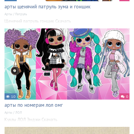
арты щенячий патруль зума и гонщик
Арты
/
Патруль
Щенячий патруль гонщик Скачать
10
0
арты по номерам лол омг
Арты
/
ЛОЛ
Куклы ЛОЛ Энджи Скачать