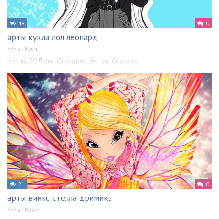
48
0
арты кукла лол леопард
Арты
/
Куклы
Куклы ЛОЛ омг Старшие сёстры Скачать
21
0
арты винкс стелла дримикс
Арты
/
Винкс