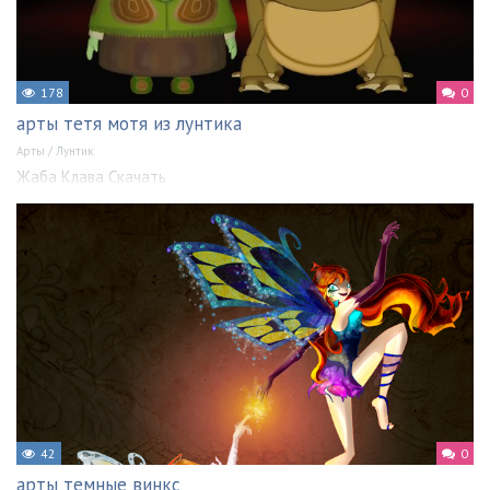
178
0
арты тетя мотя из лунтика
Арты
/
Лунтик
Жаба Клава Скачать
42
0
арты темные винкс