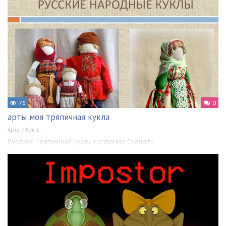
76
0
арты моя тряпичная кукла
Арты
/
Куклы
Русские Тряпичные куклы название Скачать