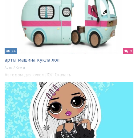
24
0
арты машина кукла лол
Арты
/
Куклы
Автодом для кукол ЛОЛ Скачать