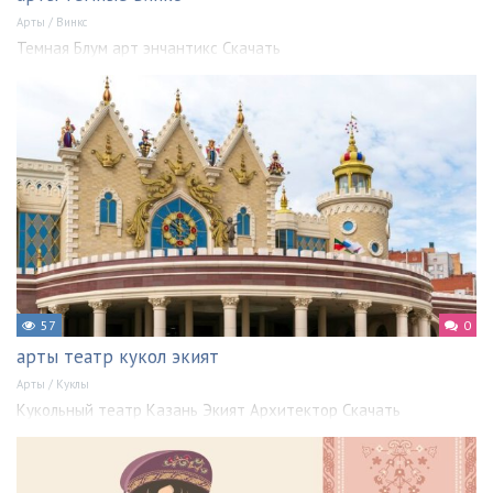
Арты
/
Винкс
Темная Блум арт энчантикс Скачать
57
0
арты театр кукол экият
Арты
/
Куклы
Кукольный театр Казань Экият Архитектор Скачать