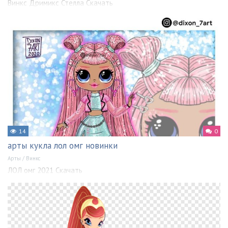
Винкс Дримикс Стелла Скачать
14
0
арты кукла лол омг новинки
Арты
/
Винкс
ЛОЛ омг 2021 Скачать