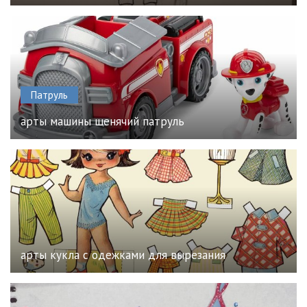
Патруль
арты машины щенячий патруль
арты кукла с одежками для вырезания