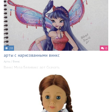
20
0
арты с нарисованными винкс
Арты
/
Винкс
Винкс Муза Беливикс арт Скачать