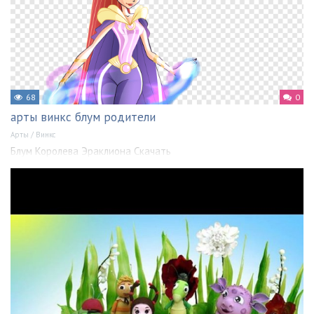
68
0
арты винкс блум родители
Арты
/
Винкс
Блум Королева Эраклиона Скачать