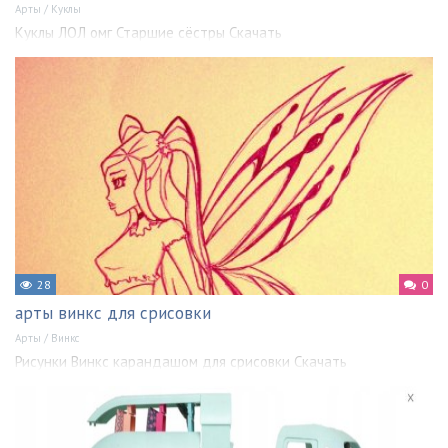
Арты
/
Куклы
Куклы ЛОЛ омг Старшие сёстры Скачать
28
0
арты винкс для срисовки
Арты
/
Винкс
Рисунки Винкс карандашом для срисовки Скачать