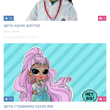
36
0
арты кукла доктор
Арты
/
Куклы
Кукла медик Скачать
31
0
арты страшилка кукла лол