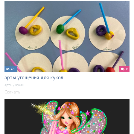
61
0
арты угощения для кукол
Арты
/
Куклы
Скачать