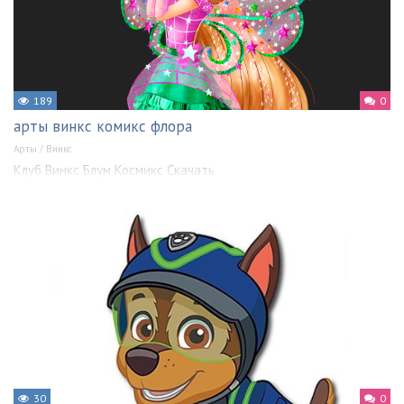
189
0
арты винкс комикс флора
Арты
/
Винкс
Клуб Винкс Блум Космикс Скачать
30
0