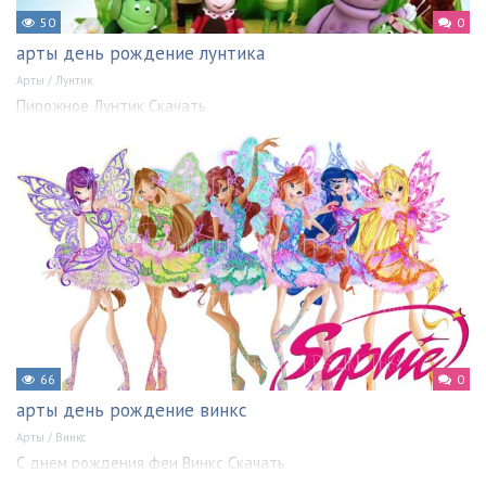
50
0
арты день рождение лунтика
Арты
/
Лунтик
Пирожное Лунтик Скачать
66
0
арты день рождение винкс
Арты
/
Винкс
С днем рождения феи Винкс Скачать