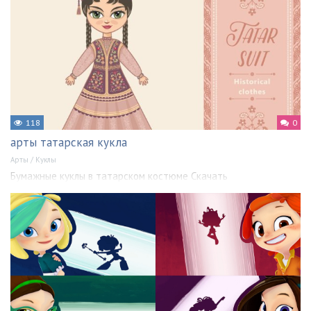
118
0
арты татарская кукла
Арты
/
Куклы
Бумажные куклы в татарском костюме Скачать