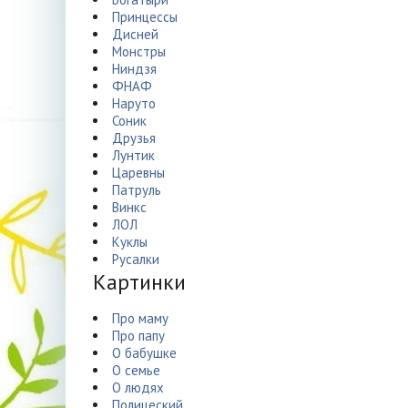
Принцессы
Дисней
Монстры
Ниндзя
ФНАФ
Наруто
Соник
Друзья
Лунтик
Царевны
Патруль
Винкс
ЛОЛ
Куклы
Русалки
Картинки
Про маму
Про папу
О бабушке
О семье
О людях
Полицеский