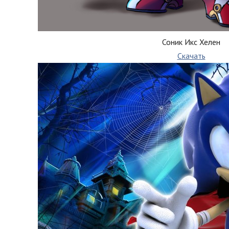
Соник Икс Хелен
Скачать