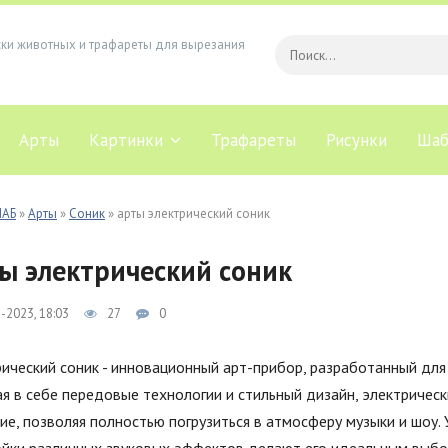
ски животных и трафареты для вырезания
Арты
Картинки
Трафареты
Рисунки
Шаб
ЛАБ
»
Арты
»
Соник
» арты электрический соник
ы электрический соник
-2023, 18:03
27
0
ический соник - инновационный арт-прибор, разработанный для
я в себе передовые технологии и стильный дизайн, электричес
ие, позволяя полностью погрузиться в атмосферу музыки и шоу