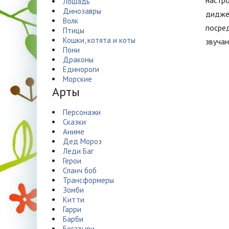
настр
Лошадь
Динозавры
дидже
Волк
посред
Птицы
Кошки, котята и коты
звучан
Пони
Драконы
Единороги
Морские
Арты
Персонажи
Сказки
Аниме
Дед Мороз
Леди Баг
Герои
Спанч боб
Трансформеры
Зомби
Китти
Гарри
Барби
Богатыри