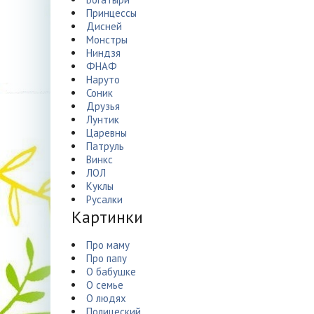
Принцессы
Дисней
Монстры
Ниндзя
ФНАФ
Наруто
Соник
Друзья
Лунтик
Царевны
Патруль
Винкс
ЛОЛ
Куклы
Русалки
Картинки
Про маму
Про папу
О бабушке
О семье
О людях
Полицеский