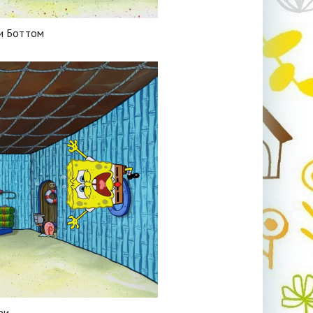
ни Боттом
ри