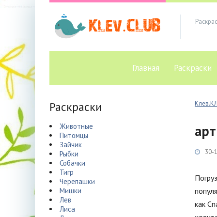
Раскра
Главная
Раскраски
Раскраски
Клёв.К
Животные
арт
Питомцы
Зайчик
30-1
Рыбки
Собачки
Тигр
Погруз
Черепашки
Мишки
популя
Лев
как Сп
Лиса