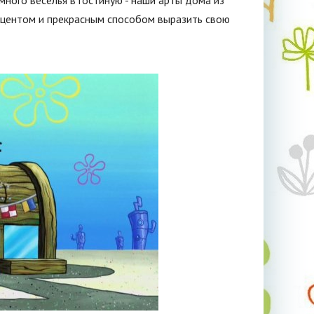
много веселья в гостиную - наши арты дома из
кцентом и прекрасным способом выразить свою