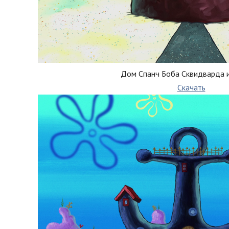
Дом Спанч Боба Сквидварда 
Скачать