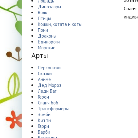
хотите
Лошадь
Динозавры
Спанч
Волк
индиви
Птицы
Кошки, котята и коты
Пони
Драконы
Единороги
Морские
Арты
Персонажи
Сказки
Аниме
Дед Мороз
Леди Баг
Герои
Спанч боб
Трансформеры
Зомби
Китти
Гарри
Барби
Богатыри