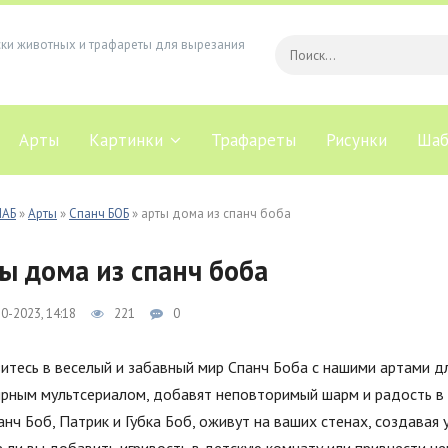
ски животных и трафареты для вырезания
Арты
Картинки
Трафареты
Рисунки
Шаб
ЛАБ
»
Арты
»
Спанч БОБ
» арты дома из спанч боба
ы дома из спанч боба
0-2023, 14:18
221
0
итесь в веселый и забавный мир Спанч Боба с нашими артами 
рным мультсериалом, добавят неповторимый шарм и радость в в
анч Боб, Патрик и Губка Боб, оживут на ваших стенах, создавая