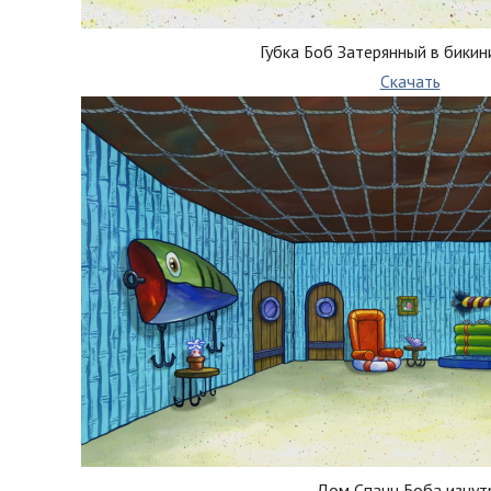
Губка Боб Затерянный в бики
Скачать
Дом Спанч Боба изнут