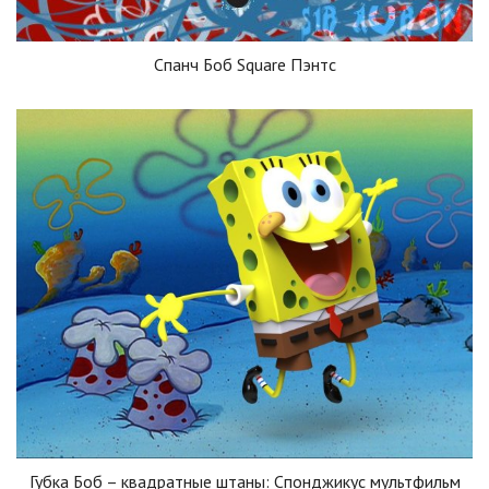
Спанч Боб Square Пэнтс
Губка Боб – квадратные штаны: Спонджикус мультфильм