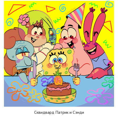
Сквидвард Патрик и Сэнди