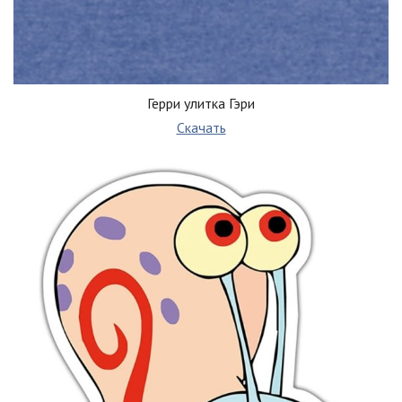
Герри улитка Гэри
Скачать