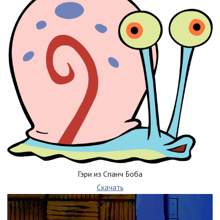
Гэри из Спанч Боба
Скачать