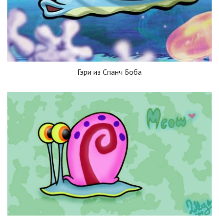
Гэри из Спанч Боба