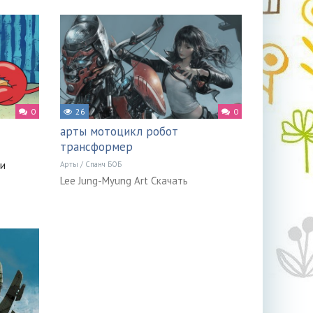
0
26
0
арты мотоцикл робот
трансформер
ри
Арты
/
Спанч БОБ
Lee Jung-Myung Art Скачать