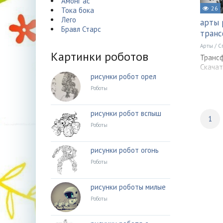
Амонг ас
26
Тока бока
Лего
арты 
Бравл Старс
тран
Арты
/
С
Картинки роботов
Транс
Скачат
рисунки робот орел
Роботы
рисунки робот вспыш
1
Роботы
рисунки робот огонь
Роботы
рисунки роботы милые
Роботы