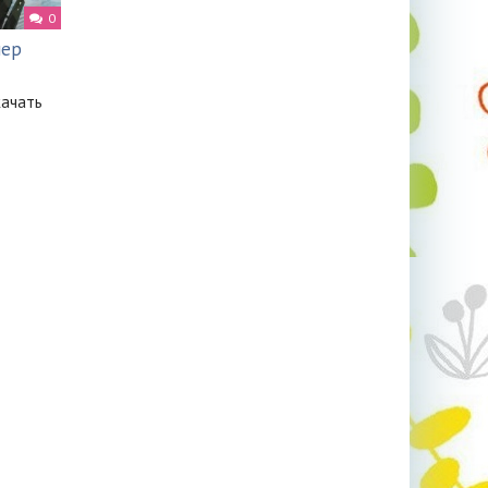
0
мер
качать