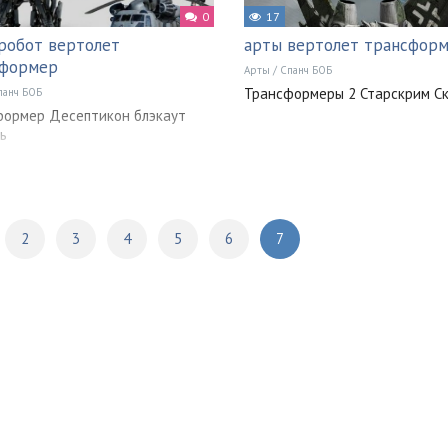
0
17
робот вертолет
арты вертолет трансфор
сформер
Арты
/
Спанч БОБ
Трансформеры 2 Старскрим С
панч БОБ
формер Десептикон блэкаут
ь
2
3
4
5
6
7