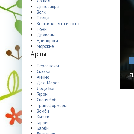
Лошадь
Динозавры
Волк
Птицы
Кошки, котята и коты
Пони
Драконы
Единороги
Морские
Арты
Персонажи
Сказки
а
Аниме
Дед Мороз
Леди Баг
Герои
Спанч боб
Трансформеры
Зомби
Китти
Гарри
Барби
Богатыри