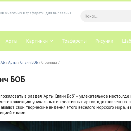
ски животных и трафареты для вырезания
Арты
Картинки
Трафареты
Рисунки
Шаб
ЛАБ
»
Арты
»
Спанч БОБ
» Страница 7
нч БОБ
пожаловать в раздел 'Арты Спанч Боб' – увлекательное место, где
дете коллекцию уникальных и креативных артов, вдохновленных 
авляют свои творческие видения этого веселого морского мира, и
ицией с вами.