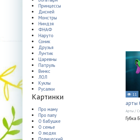
Принцессы
Дисней
Монстры
Ниндзя
ФНАФ
Наруто
Соник
Друзья
Лунтик
Царевны
Патруль
Винкс
ЛОЛ
Куклы
Русалки
Картинки
11
арты 
Про маму
Арты
/
С
Про папу
Губка 
О бабушке
О семье
О людях
Полицеский