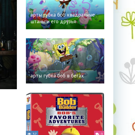
арты губка боб квадратные
штаны и его друзья
арты губка боб в бегах
37
0