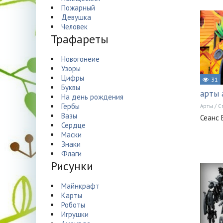
Пожарный
Девушка
Человек
Трафареты
Новогонеие
Узоры
Цифры
31
Буквы
арты 
На день рождения
Гербы
Арты
/
С
Вазы
Сеанс 
Сердце
Маски
Знаки
Флаги
Рисунки
Майнкрафт
Карты
Роботы
Игрушки