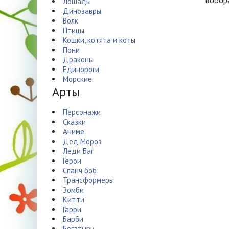
вообра
Лошадь
Динозавры
Волк
Птицы
Кошки, котята и коты
Пони
Драконы
Единороги
Морские
Арты
Персонажи
Сказки
Аниме
Дед Мороз
Леди Баг
Герои
Спанч боб
Трансформеры
Зомби
Китти
Гарри
Барби
Богатыри