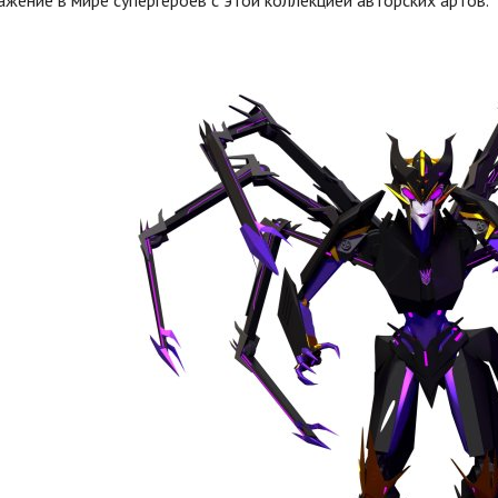
жение в мире супергероев с этой коллекцией авторских артов.