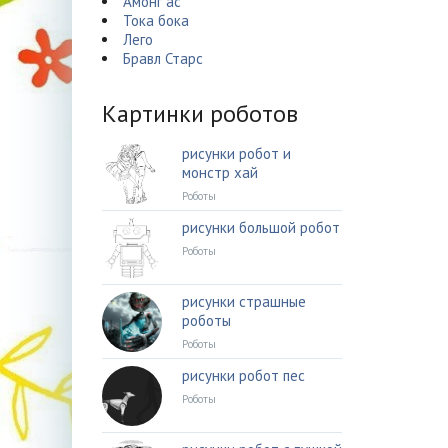
Амонг ас
Тока бока
Лего
Бравл Старс
Картинки роботов
рисунки робот и
монстр хай
Роботы
рисунки большой робот
Роботы
рисунки страшные
роботы
Роботы
рисунки робот пес
Роботы