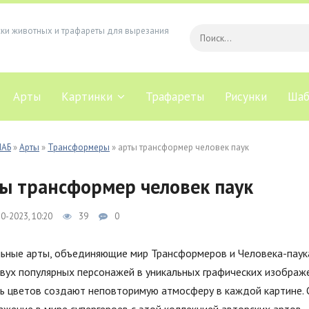
ски животных и трафареты для вырезания
Арты
Картинки
Трафареты
Рисунки
Шаб
ЛАБ
»
Арты
»
Трансформеры
» арты трансформер человек паук
ы трансформер человек паук
0-2023, 10:20
39
0
льные арты, объединяющие мир Трансформеров и Человека-паук
вух популярных персонажей в уникальных графических изображе
ть цветов создают неповторимую атмосферу в каждой картине. 