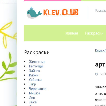
Раскра
Главная
Раскраски
Раскраски
Клёв.К
Животные
арт
Питомцы
Зайчик
30-1
Рыбки
Собачки
Тигр
Уника
Черепашки
Мишки
этих д
Лев
яркос
Лиса