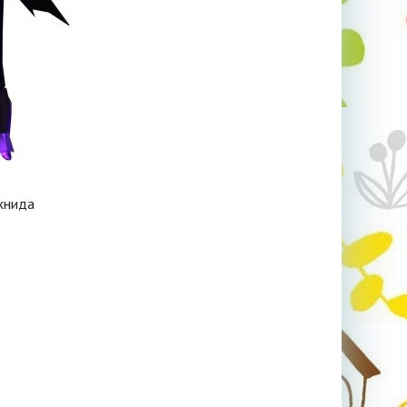
хнида