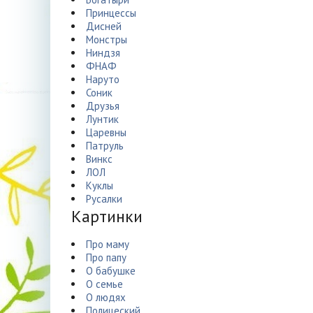
Принцессы
Дисней
Монстры
Ниндзя
ФНАФ
Наруто
Соник
Друзья
Лунтик
Царевны
Патруль
Винкс
ЛОЛ
Куклы
Русалки
Картинки
Про маму
Про папу
О бабушке
О семье
О людях
Полицеский