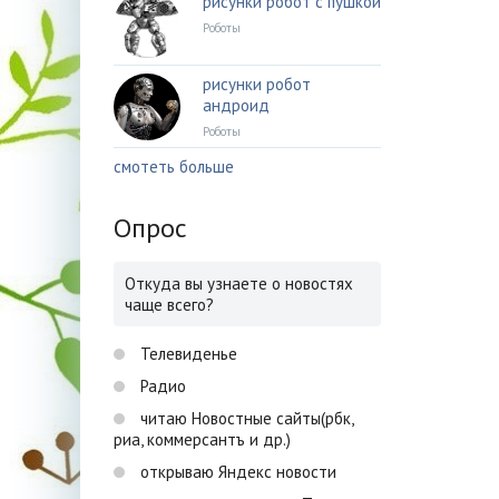
рисунки робот с пушкой
Роботы
рисунки робот
андроид
Роботы
смотеть больше
Опрос
Откуда вы узнаете о новостях
чаще всего?
Телевиденье
Радио
читаю Новостные сайты(рбк,
риа, коммерсантъ и др.)
открываю Яндекс новости