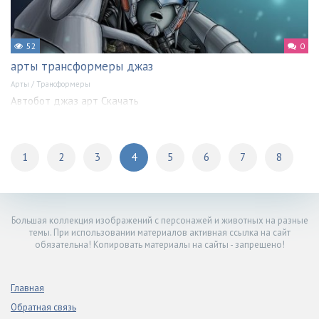
52
0
арты трансформеры джаз
Арты
/
Трансформеры
Автобот джаз арт Скачать
1
2
3
4
5
6
7
8
Большая коллекция изображений с персонажей и животных на разные
темы. При использовании материалов активная ссылка на сайт
обязательна! Копировать материалы на сайты - запрещено!
Главная
Обратная связь