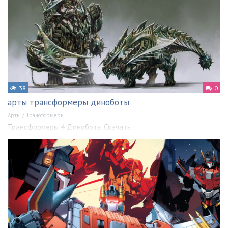
38
0
арты трансформеры диноботы
Арты
/
Трансформеры
Трансформеры 4 Диноботы Скачать