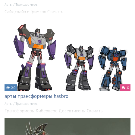
Арты
/
Трансформеры
Сайдсвайп и Гримлок Скачать
20
0
арты трансформеры hasbro
Арты
/
Трансформеры
Трансформеры Киберверс Десептиконы Скачать