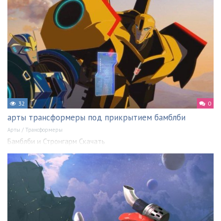
32
0
арты трансформеры под прикрытием бамблби
Арты
/
Трансформеры
Бамблби и Стронгарм Скачать