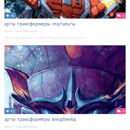
86
0
арты трансформеры гештальты
Арты
/
Трансформеры
Трансформеры: войны Гештальтов Скачать
83
0
арты трансформеры виндблейд
Арты
/
Трансформеры