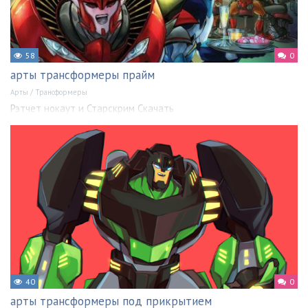
58
0
арты трансформеры прайм
Арты
/
Трансформеры
Рэтчет нокаут и Старскрим Скачать
40
0
арты трансформеры под прикрытием