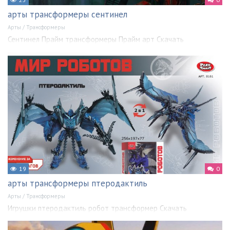
арты трансформеры сентинел
Арты
/
Трансформеры
Сентинел Прайм трансформеры Прайм арт Скачать
19
0
арты трансформеры птеродактиль
Арты
/
Трансформеры
Игрушки птеродактиль робот трансформер Скачать