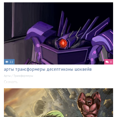
22
0
арты трансформеры десептиконы шоквейв
Арты
/
Трансформеры
Скачать