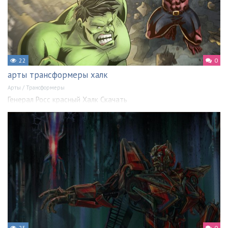
22
0
арты трансформеры халк
Арты
/
Трансформеры
Генерал Росс красный Халк Скачать
25
0