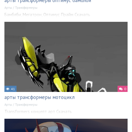
арты трансформеры оптимус бамблби
Арты
/
Трансформеры
Бамблби, Мегатрон, Оптимус Прайм Скачать
41
0
арты трансформеры мотоцикл
Арты
/
Трансформеры
Transformers концепт арт Скачать