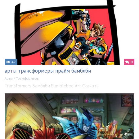
47
0
арты трансформеры прайм бамблби
Арты
/
Трансформеры
Transformers Бамблби Bumblebee Art Скачать