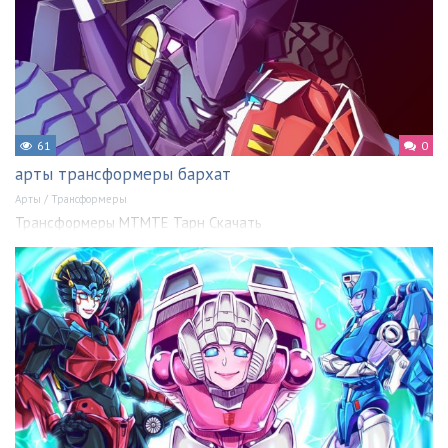
61
0
арты трансформеры бархат
Арты
/
Трансформеры
Трансформеры MTMTE Тарн Скачать