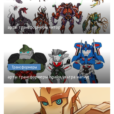
арты трансформеры читор
Трансформеры
арты трансформеры прайм ультра магнус