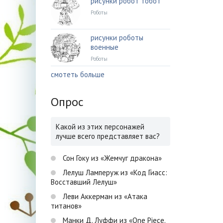
рисунки робот тобот
Роботы
рисунки роботы
военные
Роботы
смотеть больше
Опрос
Какой из этих персонажей
лучше всего представляет вас?
Сон Гоку из «Жемчуг дракона»
Лелуш Ламперуж из «Код Гиасс:
Восставший Лелуш»
Леви Аккерман из «Атака
титанов»
Манки Д. Луффи из «One Piece.