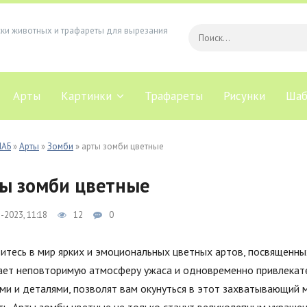
ски животных и трафареты для вырезания
Арты
Картинки
Трафареты
Рисунки
Шаб
ЛАБ
»
Арты
»
Зомби
» арты зомби цветные
ы зомби цветные
-2023, 11:18
12
0
зитесь в мир ярких и эмоциональных цветных артов, посвященн
ает неповторимую атмосферу ужаса и одновременно привлекате
ми и деталями, позволят вам окунуться в этот захватывающий 