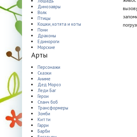
живост
Лошадь
Динозавры
вызову
Волк
запоми
Птицы
Кошки, котята и коты
погру
Пони
Драконы
Единороги
Морские
Арты
Персонажи
Сказки
Аниме
Дед Мороз
Леди Баг
Герои
Спанч боб
Трансформеры
Зомби
Китти
Гарри
Барби
Богатыри