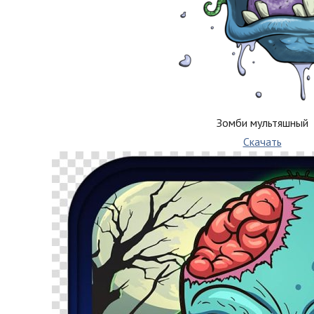
Зомби мультяшный
Скачать