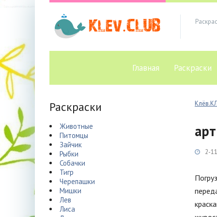
Раскра
Главная
Раскраски
Раскраски
Клёв.К
Животные
арт
Питомцы
Зайчик
2-11
Рыбки
Собачки
Тигр
Погру
Черепашки
Мишки
перед
Лев
краска
Лиса