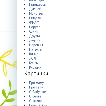
Принцессы
Дисней
Монстры
Ниндзя
ФНАФ
Наруто
Соник
Друзья
Лунтик
Царевны
Патруль
Винкс
ЛОЛ
Куклы
Русалки
Картинки
Про маму
Про папу
О бабушке
О семье
О людях
Полицеский