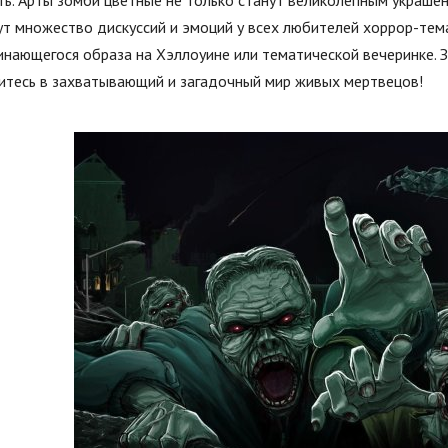
ь. Арты зомби цветные не только станут великолепным украшен
т множество дискуссий и эмоций у всех любителей хоррор-тем
нающегося образа на Хэллоуине или тематической вечеринке. З
зитесь в захватывающий и загадочный мир живых мертвецов!