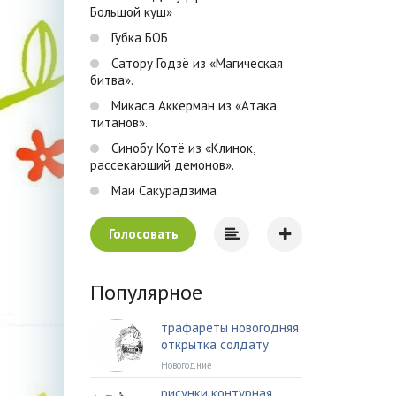
Большой куш»
Губка БОБ
Сатору Годзё из «Магическая
битва».
Микаса Аккерман из «Атака
титанов».
Синобу Котё из «Клинок,
рассекающий демонов».
Маи Сакурадзима
Голосовать
Популярное
трафареты новогодняя
открытка солдату
Новогодние
рисунки контурная