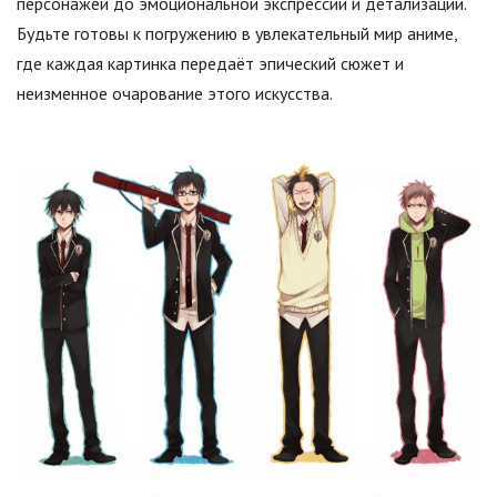
персонажей до эмоциональной экспрессии и детализации.
Будьте готовы к погружению в увлекательный мир аниме,
где каждая картинка передаёт эпический сюжет и
неизменное очарование этого искусства.