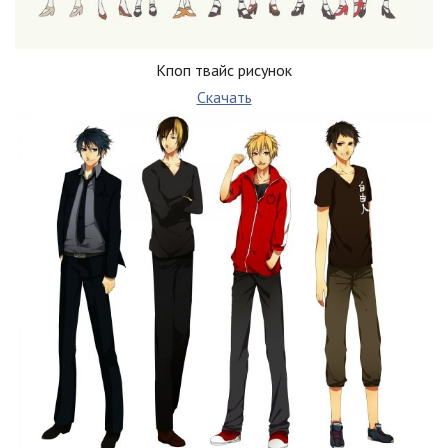
Кпоп твайс рисунок
Скачать