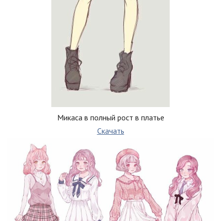
Микаса в полный рост в платье
Скачать