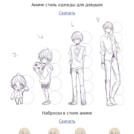
Аниме стиль одежды для девушек
Скачать
Наброски в стиле аниме
Скачать