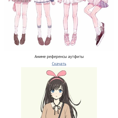
Аниме референсы аутфиты
Скачать