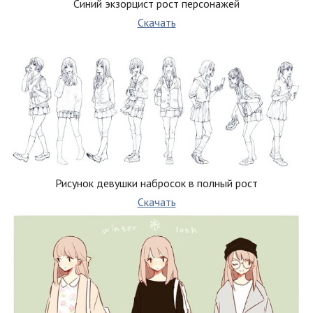
Синий экзорцист рост персонажей
Скачать
Рисунок девушки набросок в полный рост
Скачать