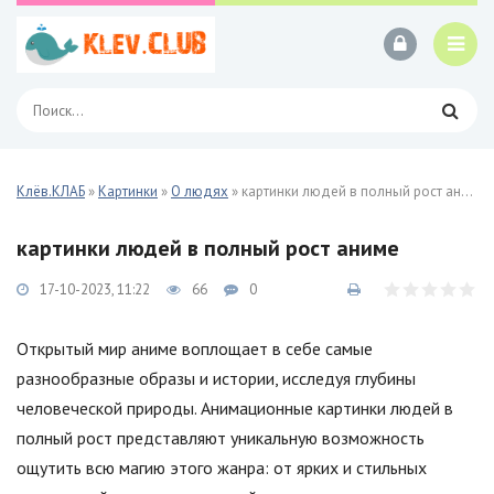
Клёв.КЛАБ
»
Картинки
»
О людях
» картинки людей в полный рост аниме
картинки людей в полный рост аниме
17-10-2023, 11:22
66
0
Открытый мир аниме воплощает в себе самые
разнообразные образы и истории, исследуя глубины
человеческой природы. Анимационные картинки людей в
полный рост представляют уникальную возможность
ощутить всю магию этого жанра: от ярких и стильных