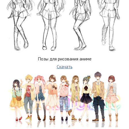
Позы для рисования аниме
Скачать