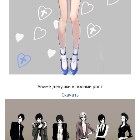
Аниме девушки в полный рост
Скачать