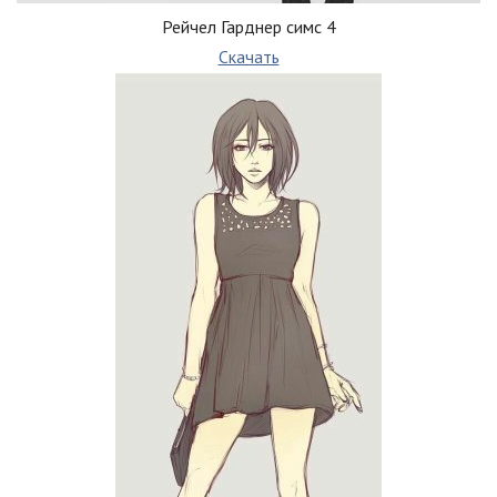
Рейчел Гарднер симс 4
Скачать