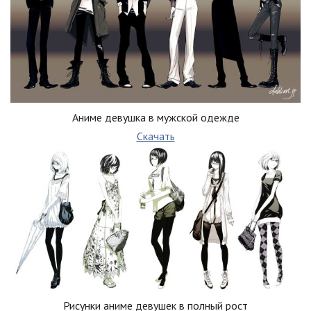
Аниме девушка в мужской одежде
Скачать
Рисунки аниме девушек в полный рост