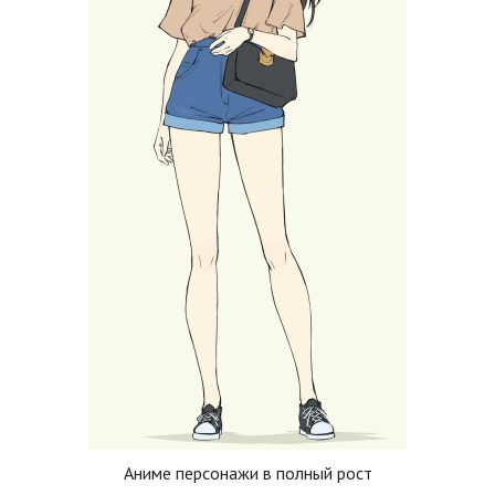
Аниме персонажи в полный рост