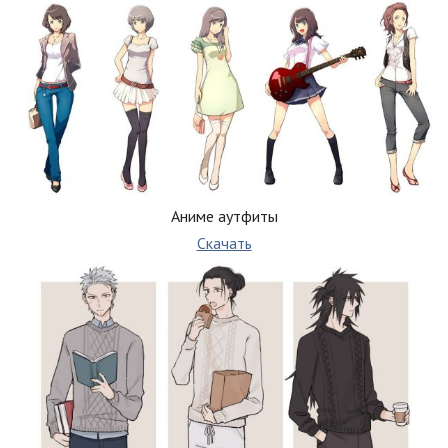
Аниме аутфиты
Скачать