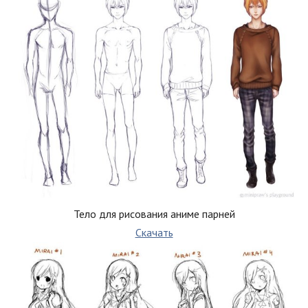
Тело для рисования аниме парней
Скачать