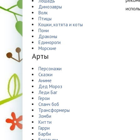
рекоме
Лошадь
Динозавры
исполь
Волк
Птицы
Кошки, котята и коты
Пони
Драконы
Единороги
Морские
Арты
Персонажи
Сказки
Аниме
Дед Мороз
Леди Баг
Герои
Спанч боб
Трансформеры
Зомби
Китти
Гарри
Барби
Богатыри