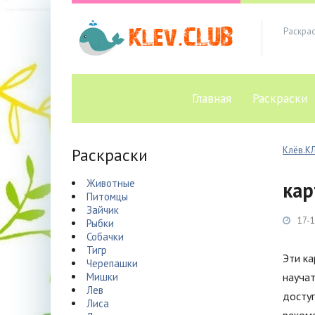
Раскра
Главная
Раскраски
Раскраски
Клёв.К
Животные
кар
Питомцы
Зайчик
17-1
Рыбки
Собачки
Тигр
Эти ка
Черепашки
Мишки
научат
Лев
доступ
Лиса