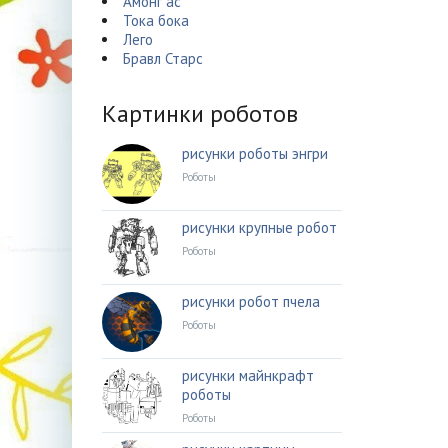
Амонг ас
Тока бока
Лего
Бравл Старс
Картинки роботов
рисунки роботы энгри
Роботы
рисунки крупные робот
Роботы
рисунки робот пчела
Роботы
рисунки майнкрафт
роботы
Роботы