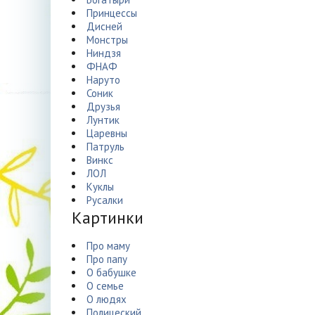
Принцессы
Дисней
Монстры
Ниндзя
ФНАФ
Наруто
Соник
Друзья
Лунтик
Царевны
Патруль
Винкс
ЛОЛ
Куклы
Русалки
Картинки
Про маму
Про папу
О бабушке
О семье
О людях
Полицеский