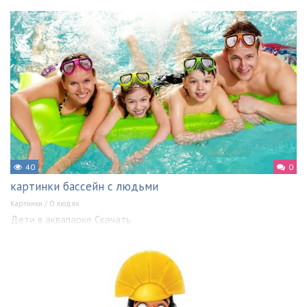
40
0
картинки бассейн с людьми
Картинки
/
О людях
Дети в аквапарке Скачать