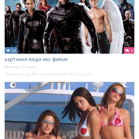
28
0
картинки люди икс фильм
Картинки
/
О людях
Фильм люди Икс последняя битва Скачать