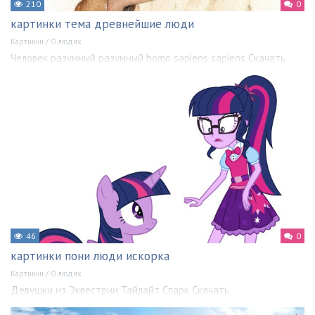
210
0
картинки тема древнейшие люди
Картинки
/
О людях
Человек разумный разумный homo sapiens sapiens Скачать
46
0
картинки пони люди искорка
Картинки
/
О людях
Девушки из Эквестрии Тайлайт Спарк Скачать