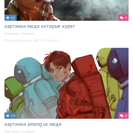
62
0
картинки люди которые курят
Картинки
/
О людях
Человек курит фото Скачать
19
0
картинки among us люди
Картинки
/
О людях