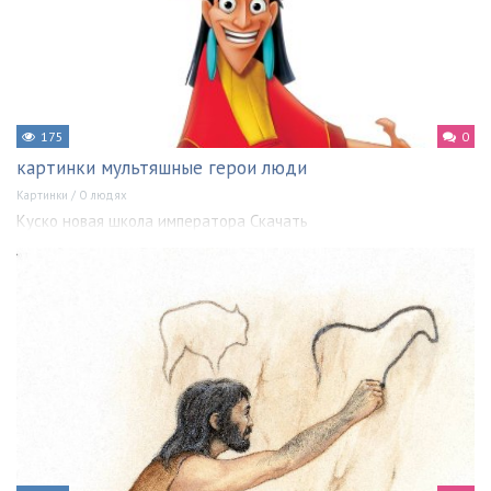
175
0
картинки мультяшные герои люди
Картинки
/
О людях
Куско новая школа императора Скачать