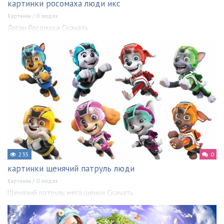
картинки росомаха люди икс
Картинки
/
О людях
Логан Росомаха Скачать
235
0
картинки щенячий патруль люди
Картинки
/
О людях
Щенячий патруль мега щенки Скачать