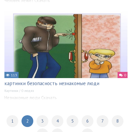
Человек лежит Скачать
113
0
картинки безопасность незнакомые люди
Картинки
/
О людях
Незнакомые люди Скачать
1
2
3
4
5
6
7
8