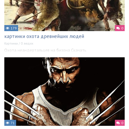
179
0
картинки охота древнейших людей
Картинки
/
О людях
Охота неандертальцев на бизона Скачать
71
0