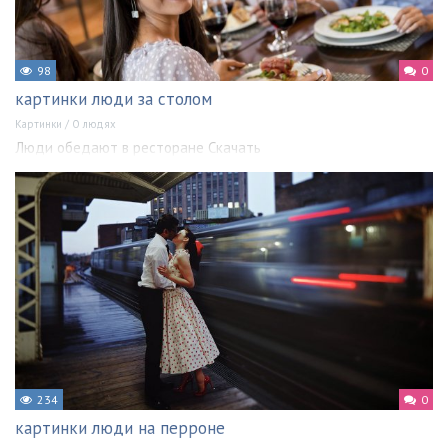
98
0
картинки люди за столом
Картинки
/
О людях
Люди обедают в ресторане Скачать
234
0
картинки люди на перроне