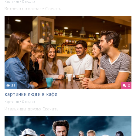
Картинки
/
О людях
Встреча на вокзале Скачать
86
0
картинки люди в кафе
Картинки
/
О людях
Итальянцы друзья Скачать