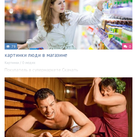
79
0
картинки люди в магазине
Картинки
/
О людях
Покупатель в супермаркете Скачать