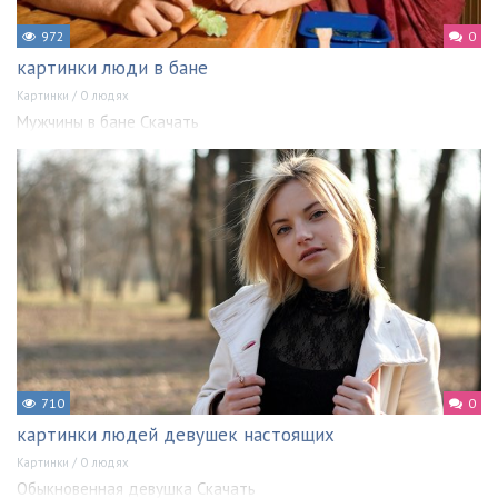
972
0
картинки люди в бане
Картинки
/
О людях
Мужчины в бане Скачать
710
0
картинки людей девушек настоящих
Картинки
/
О людях
Обыкновенная девушка Скачать