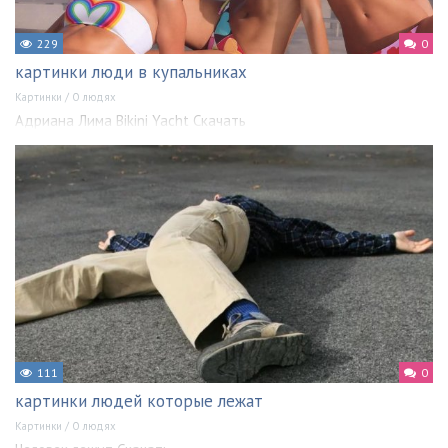
229
0
картинки люди в купальниках
Картинки
/
О людях
Адриана Лима Bikini Yacht Скачать
111
0
картинки людей которые лежат
Картинки
/
О людях