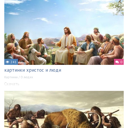
241
0
картинки христос и люди
Картинки
/
О людях
Скачать