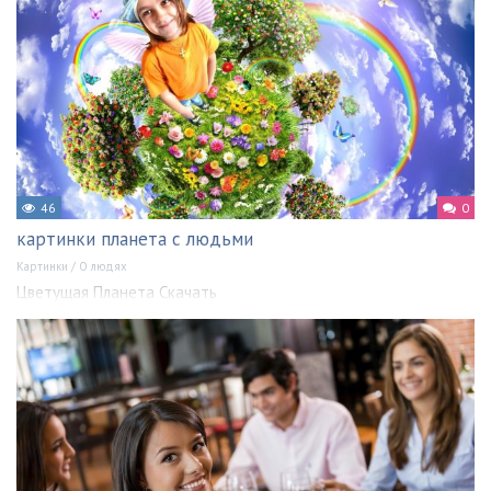
46
0
картинки планета с людьми
Картинки
/
О людях
Цветущая Планета Скачать