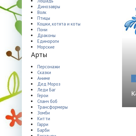
Лошадь
Динозавры
Волк
Птицы
Кошки, котята и коты
Пони
Драконы
Единороги
Морские
Арты
Персонажи
Сказки
Аниме
Дед Мороз
Леди Баг
к
Герои
Спанч боб
Трансформеры
Зомби
Китти
Гарри
Барби
Богатыри