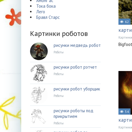
Амонг ас
Тока бока
Лего
Бравл Старс
62
карти
Картинки роботов
Картинк
Bigfoo
рисунки медведь робот
Роботы
рисунки робот рэтчет
Роботы
рисунки робот уборщик
Роботы
рисунки роботы под
54
прикрытием
карти
Роботы
Картинк