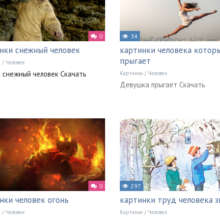
0
34
нки снежный человек
картинки человека котор
прыгает
и
/
Человек
t снежный человек Скачать
Картинки
/
Человек
Девушка прыгает Скачать
0
297
нки человек огонь
картинки труд человека 
и
/
Человек
Картинки
/
Человек