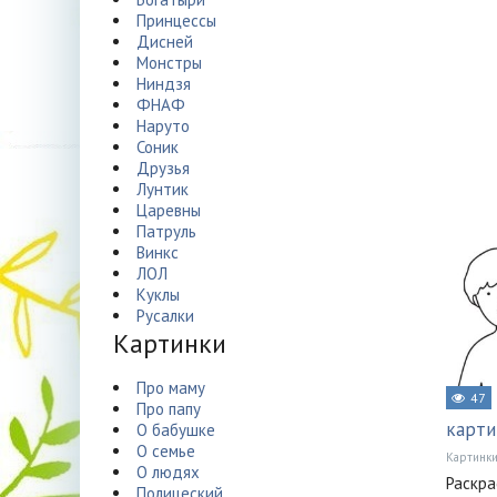
Принцессы
Дисней
Монстры
Ниндзя
ФНАФ
Наруто
Соник
Друзья
Лунтик
Царевны
Патруль
Винкс
ЛОЛ
Куклы
Русалки
Картинки
Про маму
47
Про папу
карти
О бабушке
О семье
Картинк
О людях
Раскра
Полицеский