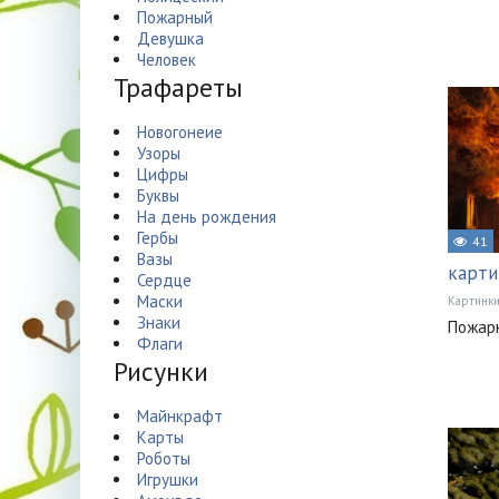
Пожарный
Девушка
Человек
Трафареты
Новогонеие
Узоры
Цифры
Буквы
На день рождения
Гербы
41
Вазы
карти
Сердце
Маски
Картинк
Знаки
Пожарн
Флаги
Рисунки
Майнкрафт
Карты
Роботы
Игрушки