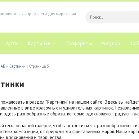
ски животных и трафареты для вырезания
Арты
Картинки
Трафареты
Рисунки
Шаб
ЛАБ
»
Картинки
» Страница 5
ртинки
пожаловать в раздел "Картинки" на нашем сайте! Здесь вы найде
авленные в виде красочных и удивительных картинок. Независимо
и здесь разнообразные образы, которые вдохновляют, радуют гл
яйтесь по нашей галерее, чтобы встретиться с разнообразием сти
ктных композиций, от природы до фантазийных миров. Наши картин
ик вдохновения и творчества.