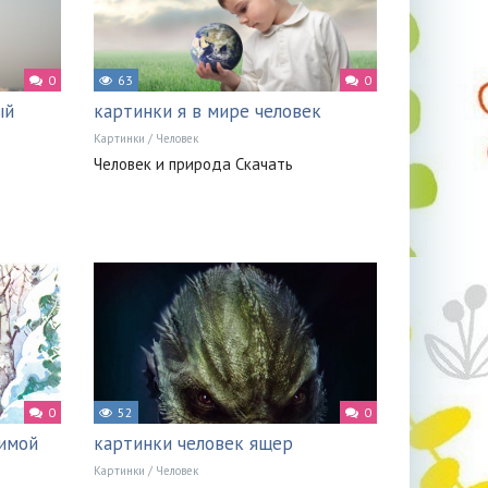
0
63
0
ый
картинки я в мире человек
Картинки
/
Человек
Человек и природа Скачать
0
52
0
зимой
картинки человек ящер
Картинки
/
Человек