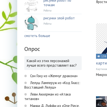
рисунки робот по
Яростн
точкам
Роботы
рисунки злой робот
Роботы
смотеть больше
Опрос
139
Какой из этих персонажей
карти
лучше всего представляет вас?
Картинк
Микроф
Сон Гоку из «Жемчуг дракона»
Лелуш Ламперуж из «Код Гиасс:
Восставший Лелуш»
Леви Аккерман из «Атака
титанов»
Манки Д. Луффи из «One Piece.