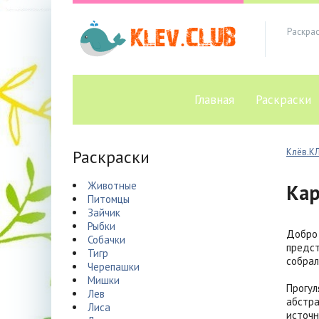
Раскра
Главная
Раскраски
Раскраски
Клёв.К
Животные
Ка
Питомцы
Зайчик
Рыбки
Добро 
Собачки
предст
Тигр
собрал
Черепашки
Мишки
Прогул
Лев
абстра
Лиса
источн