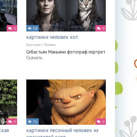
0
58
0
картинки человек кот
Картинки
/
Человек
Себастьян Маньяни фотограф портрет
Скачать
0
76
0
ская
картинки песочный человек из