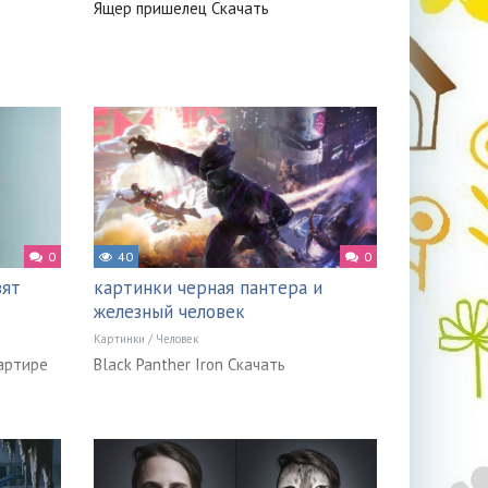
Ящер пришелец Скачать
0
40
0
вят
картинки черная пантера и
железный человек
Картинки
/
Человек
артире
Black Panther Iron Скачать