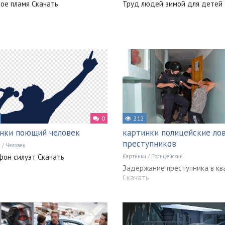
ое пламя Скачать
Труд людей зимой для детей
0
212
нки поющий человек
картинки полицейские ло
преступников
и
/
Человек
он силуэт Скачать
Картинки
/
Полицейский
Задержание преступника в кв
Скачать