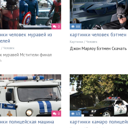
0
88
нки человек муравей из
картинки человек бэтмен
елей
Картинки
/
Человек
Джон Марлоу Бэтмен Скачать
и
/
Человек
к муравей Мстители финал
ь
0
13
нки полицейская машина
картинки камаро полицей