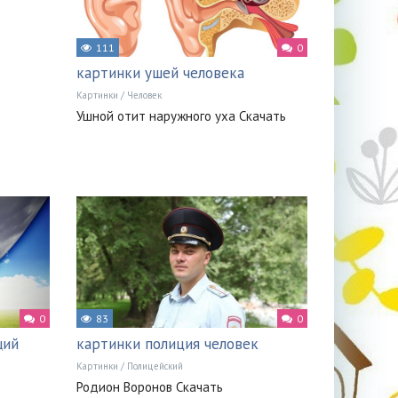
111
0
картинки ушей человека
Картинки
/
Человек
Ушной отит наружного уха Скачать
0
83
0
щий
картинки полиция человек
Картинки
/
Полицейский
Родион Воронов Скачать