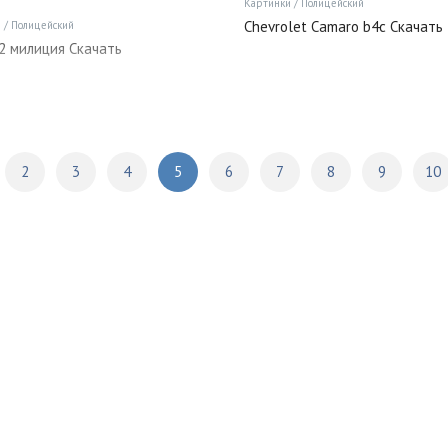
Картинки
/
Полицейский
Chevrolet Camaro b4c Скачать
и
/
Полицейский
2 милиция Скачать
2
3
4
5
6
7
8
9
10