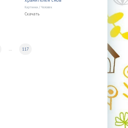
хранителей снов
Картинки
/
Человек
Скачать
...
117