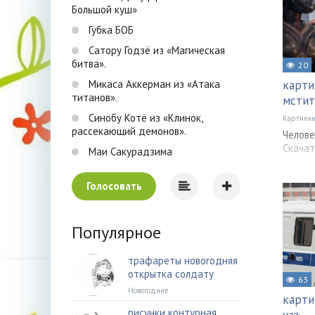
Большой куш»
Губка БОБ
Сатору Годзё из «Магическая
битва».
20
Микаса Аккерман из «Атака
карти
титанов».
мстит
Синобу Котё из «Клинок,
Картинк
рассекающий демонов».
Челове
Скачат
Маи Сакурадзима
Голосовать
Популярное
трафареты новогодняя
открытка солдату
63
Новогодние
карти
рисунки контурная