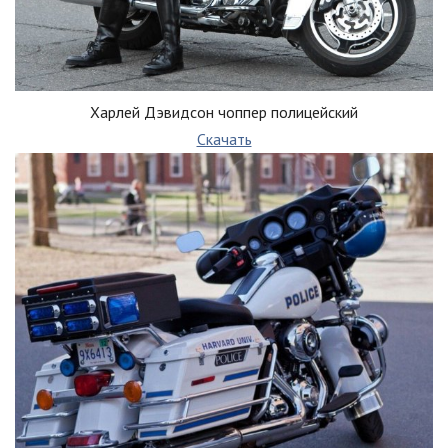
Харлей Дэвидсон чоппер полицейский
Скачать