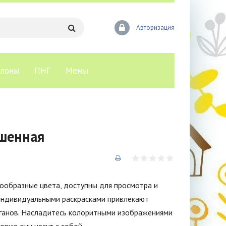
Авторизация
лоны
ПНГ
Мемы
я
ашенная
нообразные цвета, доступны для просмотра и
 индивидуальными раскрасками привлекают
рганов. Насладитесь колоритными изображениями