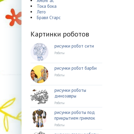
Амонг ас
Тока бока
Лего
Бравл Старс
Картинки роботов
рисунки робот сити
Роботы
рисунки робот барби
Роботы
рисунки роботы
динозавры
Роботы
рисунки роботы под
прикрытием гримлок
Роботы