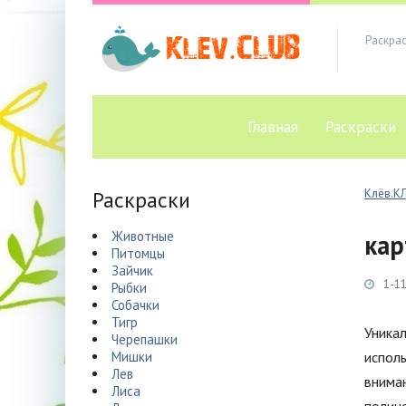
Раскра
Главная
Раскраски
Раскраски
Клёв.К
Животные
кар
Питомцы
Зайчик
1-11
Рыбки
Собачки
Тигр
Уникал
Черепашки
Мишки
испол
Лев
внима
Лиса