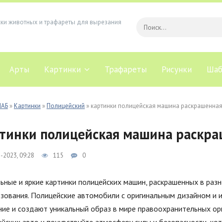
ски животных и трафареты для вырезания
Арты
Картинки
Трафареты
Рисунки
Шаб
ЛАБ
»
Картинки
»
Полицейский
» картинки полицейская машина раскрашенна
тинки полицейская машина раскр
-2023, 09:28
115
0
ьные и яркие картинки полицейских машин, раскрашенных в раз
ьзования. Полицейские автомобили с оригинальным дизайном и
ние и создают уникальный образ в мире правоохранительных о