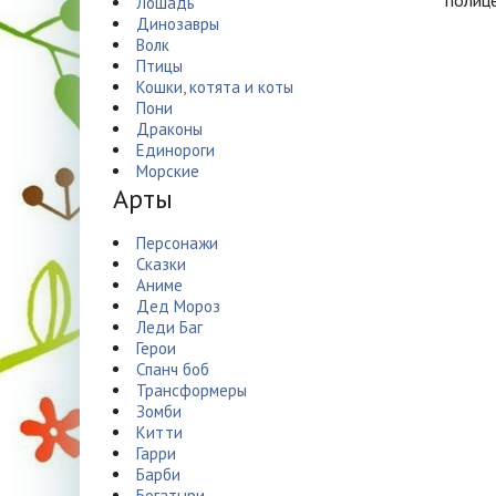
полице
Лошадь
Динозавры
Волк
Птицы
Кошки, котята и коты
Пони
Драконы
Единороги
Морские
Арты
Персонажи
Сказки
Аниме
Дед Мороз
Леди Баг
Герои
Спанч боб
Трансформеры
Зомби
Китти
Гарри
Барби
Богатыри