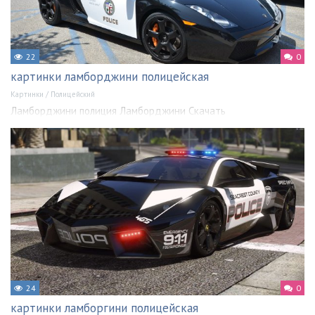
22
0
картинки ламборджини полицейская
Картинки
/
Полицейский
Ламборджини полиция Ламборджини Скачать
24
0
картинки ламборгини полицейская