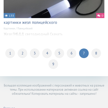
133
0
картинки жезл полицейского
Картинки
/
Полицейский
Жезл ГИБДД светодиодный Скачать
1
2
3
4
5
6
7
8
9
Большая коллекция изображений с персонажей и животных на разные
темы. При использовании материалов активная ссылка на сайт
обязательна! Копировать материалы на сайты - запрещено!