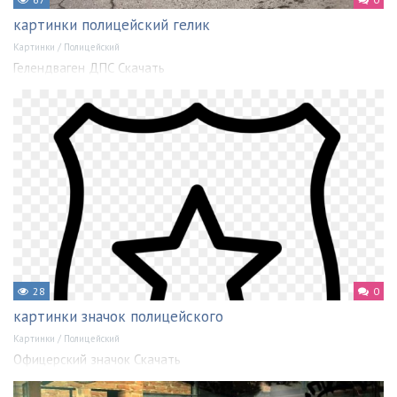
картинки полицейский гелик
Картинки
/
Полицейский
Гелендваген ДПС Скачать
28
0
картинки значок полицейского
Картинки
/
Полицейский
Офицерский значок Скачать