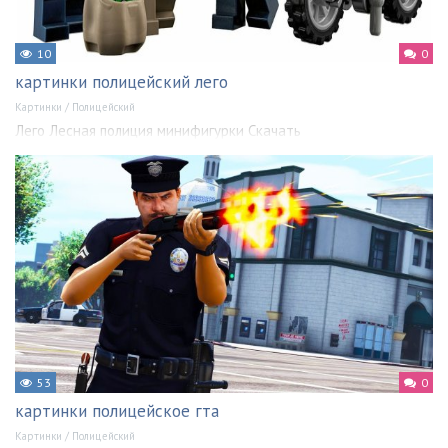
10
0
картинки полицейский лего
Картинки
/
Полицейский
Лего Лесная полиция минифигурки Скачать
53
0
картинки полицейское гта
Картинки
/
Полицейский