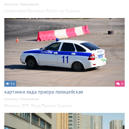
Картинки
/
Полицейский
Lamborghini Reventon Police car Скачать
54
0
картинки лада приора полицейская
Картинки
/
Полицейский
Мигалка ДПС Лада Приора Скачать