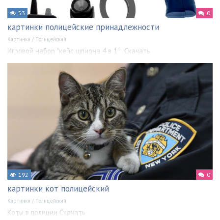
53
0
картинки полицейские принадлежности
Картинки
/
Полицейский
Игровой набор "кейс шпиона 4 в 1" . Скачать
192
0
картинки кот полицейский
Картинки
/
Полицейский
Коты в полиции Скачать