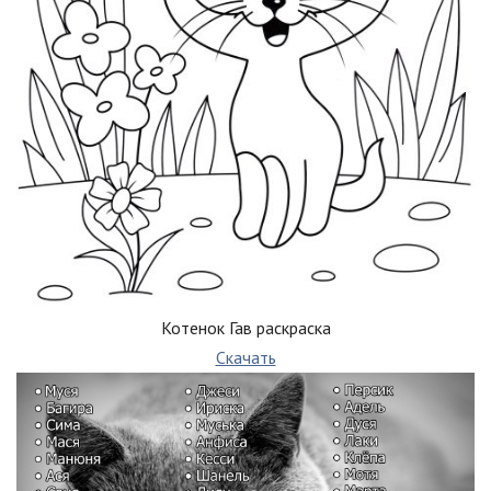
Котенок Гав раскраска
Скачать