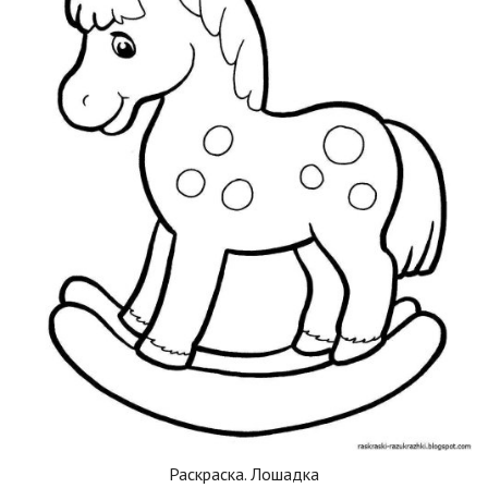
Раскраска. Лошадка