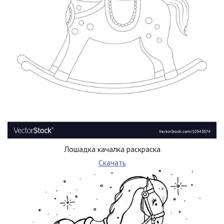
Лошадка качалка раскраска
Скачать