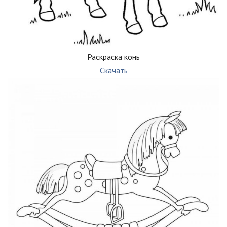
Раскраска конь
Скачать