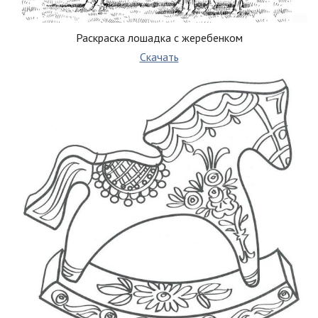
Раскраска лошадка с жеребенком
Скачать