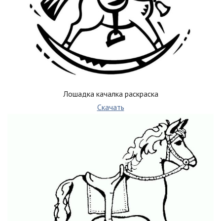
Лошадка качалка раскраска
Скачать