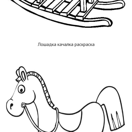
Лошадка качалка раскраска