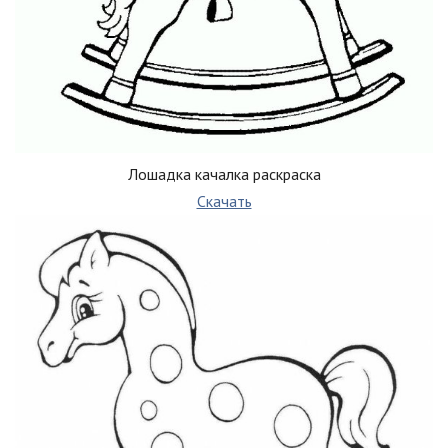
Лошадка качалка раскраска
Скачать