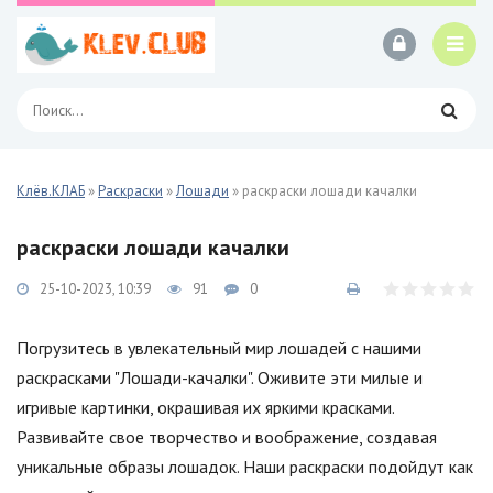
Клёв.КЛАБ
»
Раскраски
»
Лошади
» раскраски лошади качалки
раскраски лошади качалки
25-10-2023, 10:39
91
0
Погрузитесь в увлекательный мир лошадей с нашими
раскрасками "Лошади-качалки". Оживите эти милые и
игривые картинки, окрашивая их яркими красками.
Развивайте свое творчество и воображение, создавая
уникальные образы лошадок. Наши раскраски подойдут как