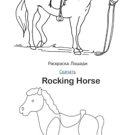
Раскраска. Лошади
Скачать