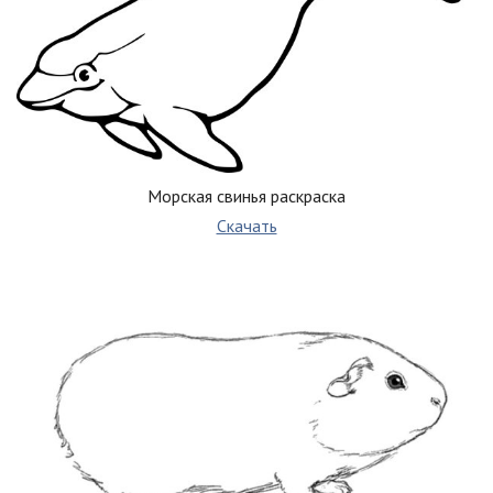
Морская свинья раскраска
Скачать