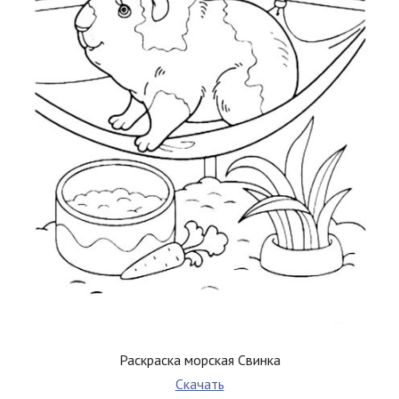
Раскраска морская Свинка
Скачать