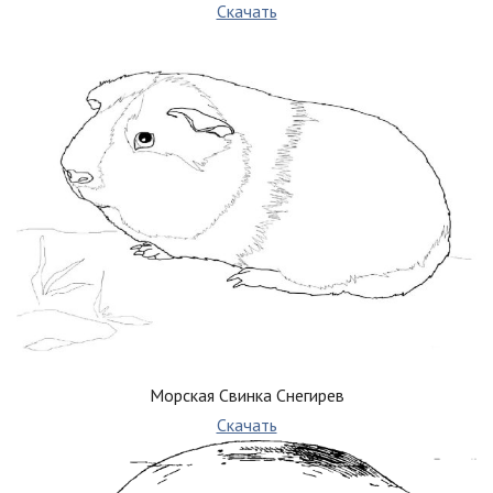
Скачать
Морская Свинка Снегирев
Скачать