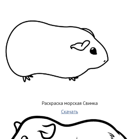
Раскраска морская Свинка
Скачать