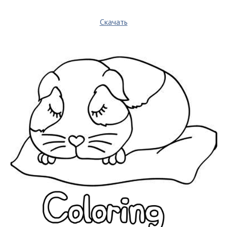
Скачать