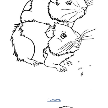
Скачать