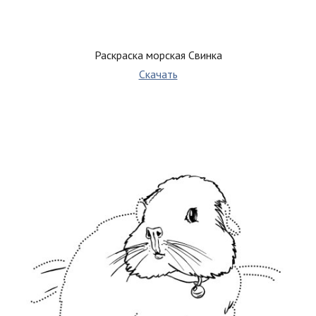
Раскраска морская Свинка
Скачать