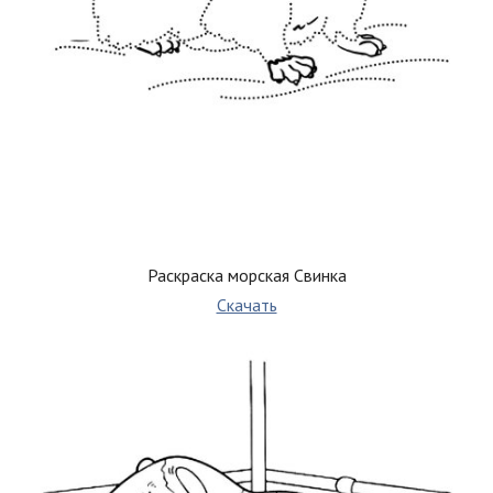
Раскраска морская Свинка
Скачать