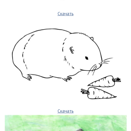
Скачать
Скачать