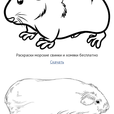
Раскраски морские свинки и хомяки бесплатно
Скачать