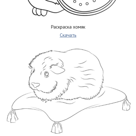
Раскраска хомяк
Скачать