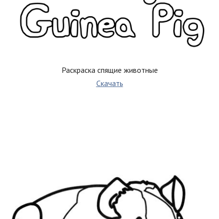
Раскраска спящие животные
Скачать