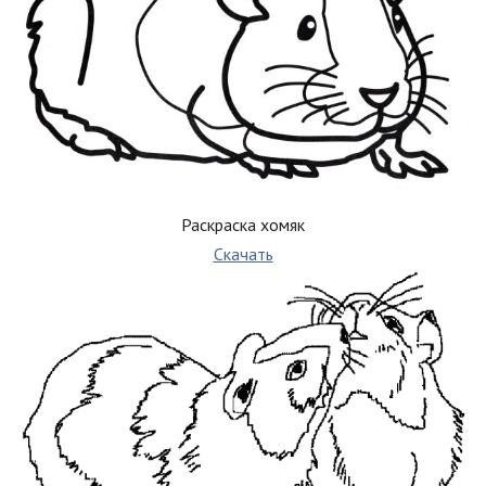
Раскраска хомяк
Скачать