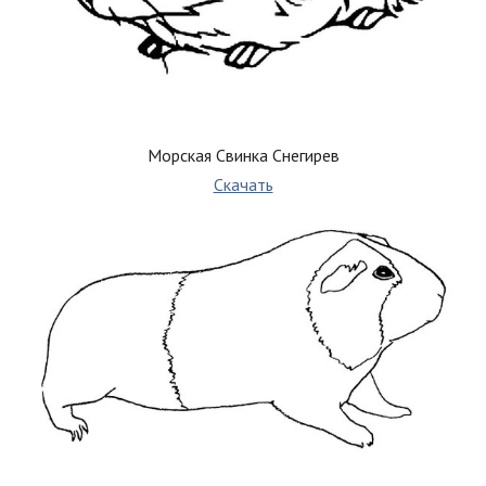
Морская Свинка Снегирев
Скачать