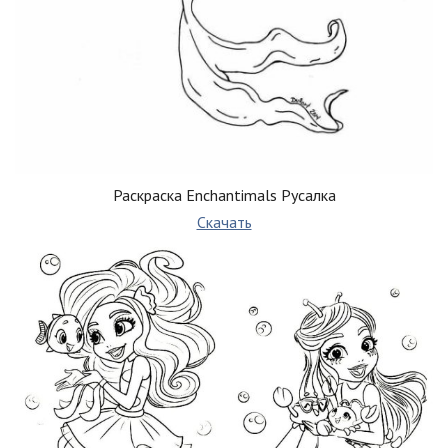
Раскраска Enchantimals Русалка
Скачать