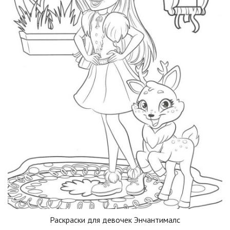
Раскраски для девочек Энчантималс