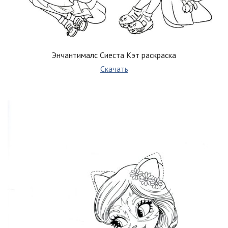
Энчантималс Сиеста Кэт раскраска
Скачать