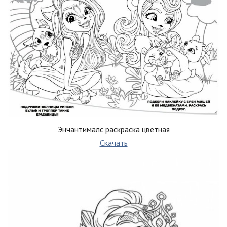
Энчантималс раскраска цветная
Скачать