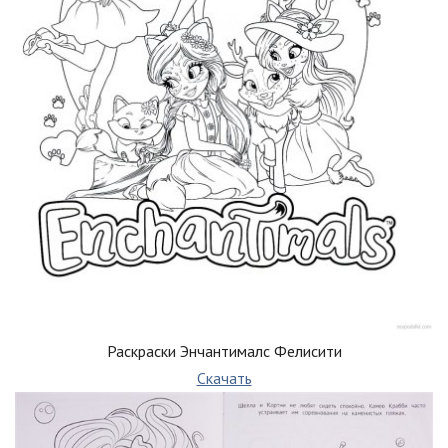
Раскраски Энчантималс Фелисити
Скачать