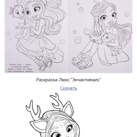
Раскраска-Люкс "Энчантималс"
Скачать