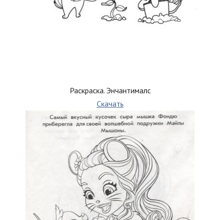
Раскраска. Энчантималс
Скачать