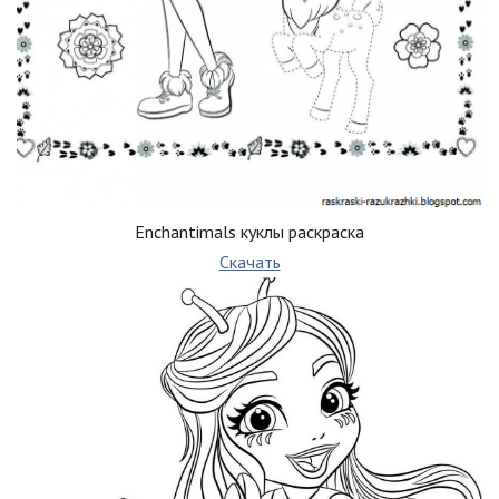
Enchantimals куклы раскраска
Скачать