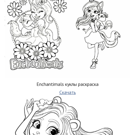
Enchantimals куклы раскраска
Скачать