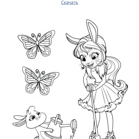
Скачать