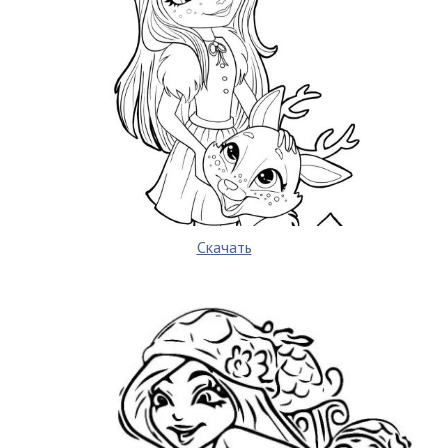
Скачать