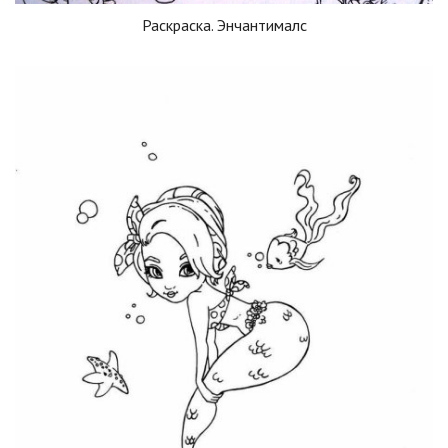
Раскраска. Энчантималс