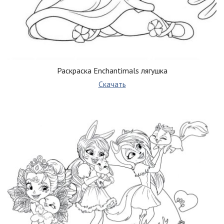
Раскраска Enchantimals лягушка
Скачать