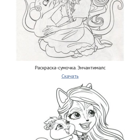
Раскраска-сумочка. Энчантималс
Скачать