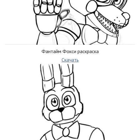
Фантайм Фокси раскраска
Скачать