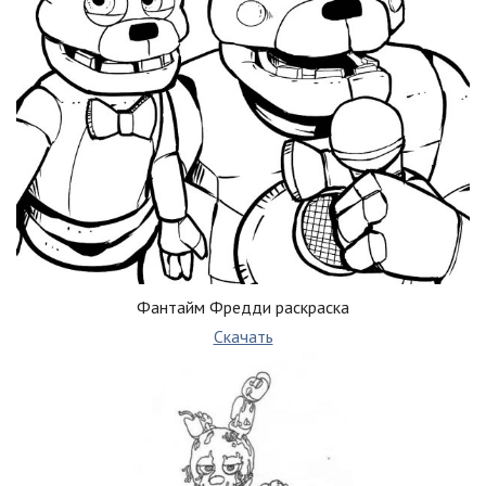
Фантайм Фредди раскраска
Скачать