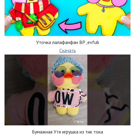
Уточка лалафанфан BP ,evfub
Скачать
Бумажная Утя игрушка из тик тока