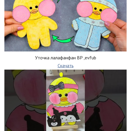
Уточка лалафанфан BP ,evfub
Скачать