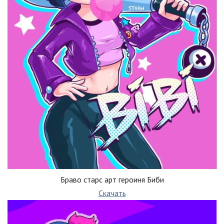
Браво старс арт героиня Биби
Скачать