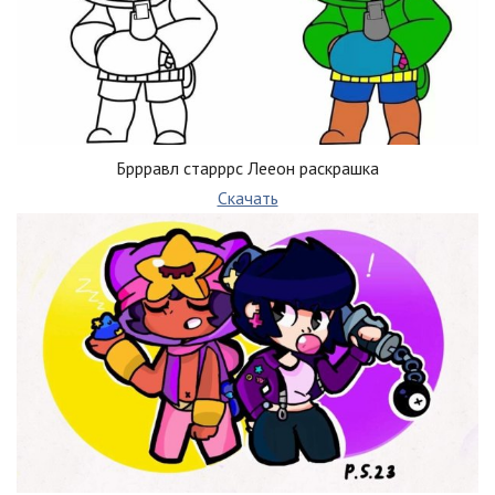
Бррравл старррс Лееон раскрашка
Скачать