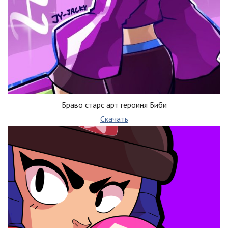
Браво старс арт героиня Биби
Скачать