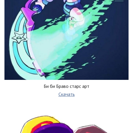
Би би Браво старс арт
Скачать