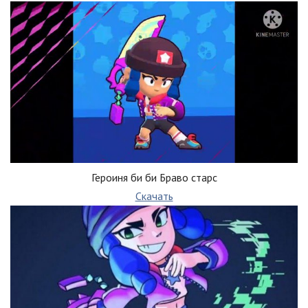
Героиня би би Браво старс
Скачать