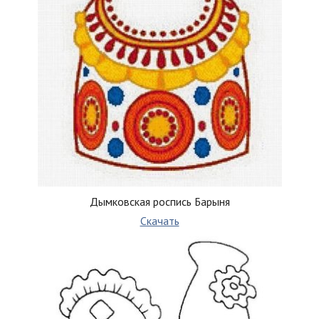
Дымковская роспись Барыня
Скачать