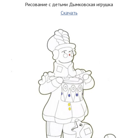
Рисование с детьми Дымковская игрушка
Скачать