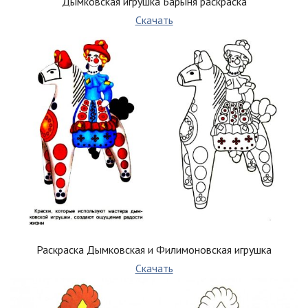
Дымковская игрушка Барыня раскраска
Скачать
Раскраска Дымковская и Филимоновская игрушка
Скачать