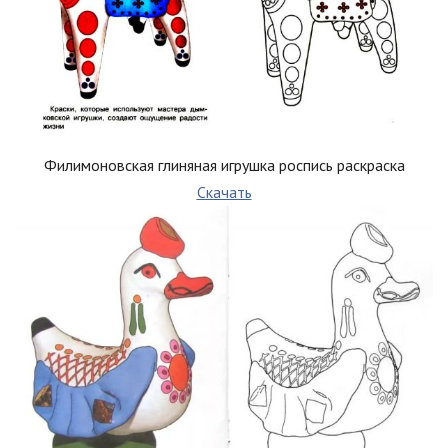
Филимоновская глиняная игрушка роспись раскраска
Скачать