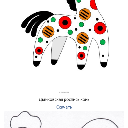
Дымковская роспись конь
Скачать