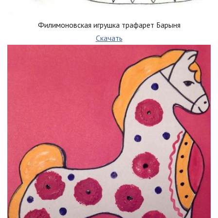
Филимоновская игрушка трафарет Барыня
Скачать