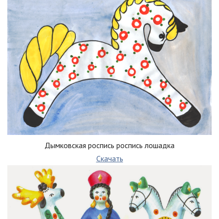
Дымковская роспись роспись лошадка
Скачать