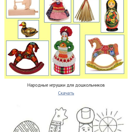
Народные игрушки для дошкольников
Скачать