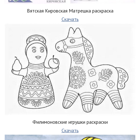
Вятская Кировская Матрешка раскраска
Скачать
Филимоновские игрушки раскраски
Скачать