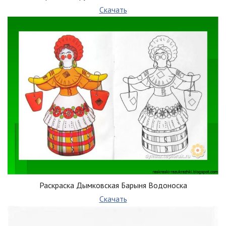
Скачать
Раскраска Дымковская Барыня Водоноска
Скачать