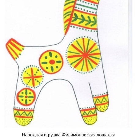
Народная игрушка Филимоновская лошадка