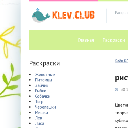
Раскра
Главная
Раскраски
Раскраски
Клёв.К
Животные
рис
Питомцы
Зайчик
30-1
Рыбки
Собачки
Тигр
Цветны
Черепашки
Мишки
творче
Лев
кубико
Лиса