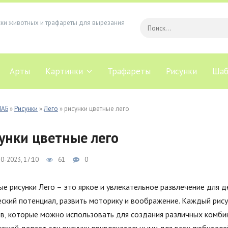
ски животных и трафареты для вырезания
Арты
Картинки
Трафареты
Рисунки
Шаб
ЛАБ
»
Рисунки
»
Лего
» рисунки цветные лего
унки цветные лего
0-2023, 17:10
61
0
е рисунки Лего – это яркое и увлекательное развлечение для д
ский потенциал, развить моторику и воображение. Каждый рис
в, которые можно использовать для создания различных комби