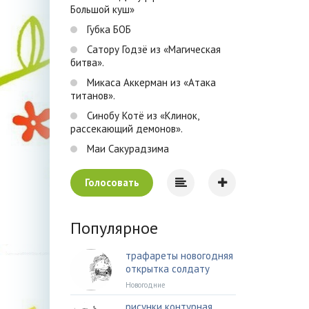
Большой куш»
Губка БОБ
Сатору Годзё из «Магическая
битва».
Микаса Аккерман из «Атака
титанов».
Синобу Котё из «Клинок,
рассекающий демонов».
Маи Сакурадзима
Голосовать
Популярное
трафареты новогодняя
открытка солдату
Новогодние
рисунки контурная