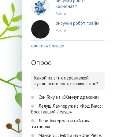
рисунки робот
космонавт
Роботы
рисунки робот прайм
Роботы
смотеть больше
Опрос
Какой из этих персонажей
лучше всего представляет вас?
Сон Гоку из «Жемчуг дракона»
Лелуш Ламперуж из «Код Гиасс:
Восставший Лелуш»
Леви Аккерман из «Атака
титанов»
Манки Д. Луффи из «One Piece.