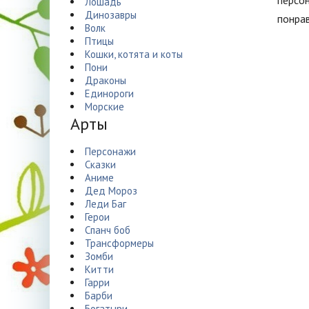
персон
Лошадь
Динозавры
понрав
Волк
Птицы
Кошки, котята и коты
Пони
Драконы
Единороги
Морские
Арты
Персонажи
Сказки
Аниме
Дед Мороз
Леди Баг
Герои
Спанч боб
Трансформеры
Зомби
Китти
Гарри
Барби
Богатыри