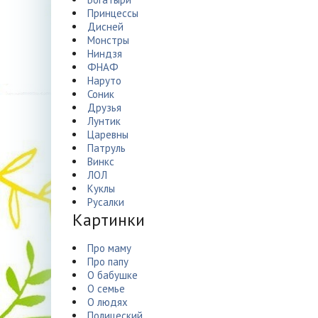
Принцессы
Дисней
Монстры
Ниндзя
ФНАФ
Наруто
Соник
Друзья
Лунтик
Царевны
Патруль
Винкс
ЛОЛ
Куклы
Русалки
Картинки
Про маму
Про папу
О бабушке
О семье
О людях
Полицеский