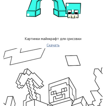
Картинки майнкрафт для срисовки
Скачать