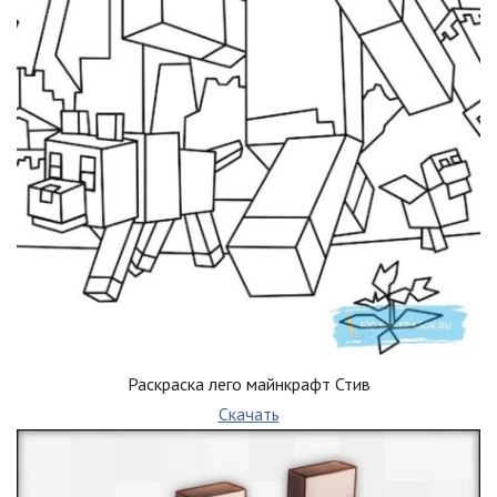
Раскраска лего майнкрафт Стив
Скачать