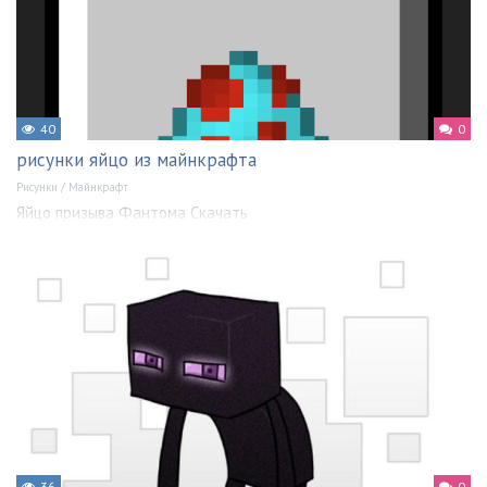
40
0
рисунки яйцо из майнкрафта
Рисунки
/
Майнкрафт
Яйцо призыва Фантома Скачать
36
0