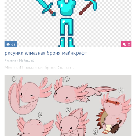
69
0
рисунки алмазная броня майнкрафт
Рисунки
/
Майнкрафт
Minecraft алмазная броня Скачать