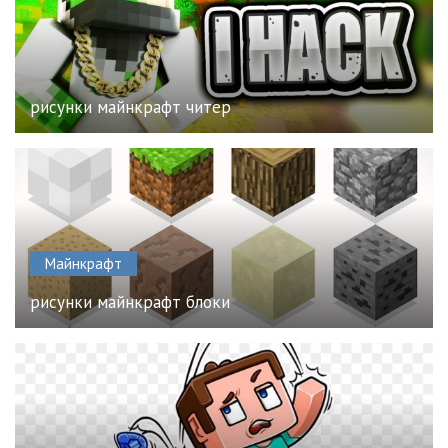
рисунки майнкрафт читер
Майнкрафт
рисунки майнкрафт блоки