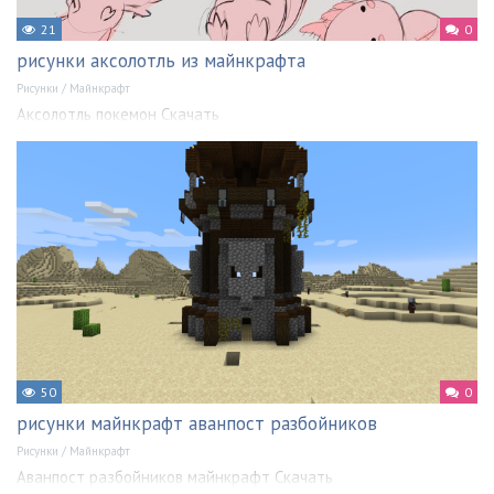
21
0
рисунки аксолотль из майнкрафта
Рисунки
/
Майнкрафт
Аксолотль покемон Скачать
50
0
рисунки майнкрафт аванпост разбойников
Рисунки
/
Майнкрафт
Аванпост разбойников майнкрафт Скачать