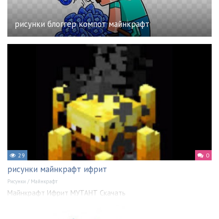
рисунки блоггер компот майнкрафт
29
0
рисунки майнкрафт ифрит
Рисунки
/
Майнкрафт
Майнкрафт Ифрит МУТАНТ Скачать