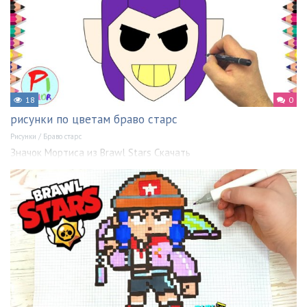
18
0
рисунки по цветам браво старс
Рисунки
/
Браво старс
Значок Мортиса из Brawl Stars Скачать