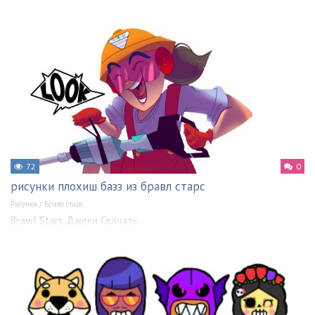
72
0
рисунки плохиш базз из бравл старс
Рисунки
/
Браво старс
Brawl Stars Джеки Скачать