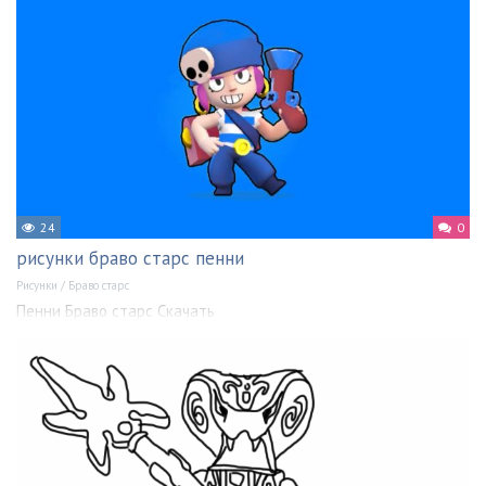
24
0
рисунки браво старс пенни
Рисунки
/
Браво старс
Пенни Браво старс Скачать