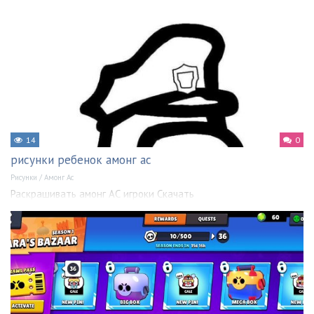
14
0
рисунки ребенок амонг ас
Рисунки
/
Амонг Ас
Раскрашивать амонг АС игроки Скачать