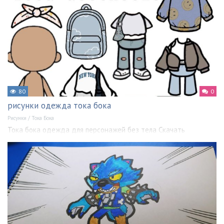
80
0
рисунки одежда тока бока
Рисунки
/
Тока Бока
Тока бока одежда для персонажей без тела Скачать