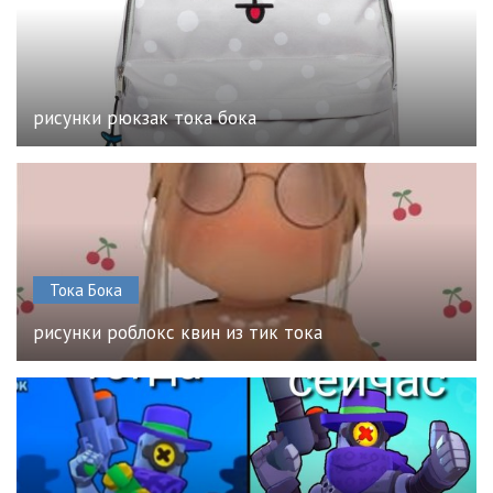
рисунки рюкзак тока бока
Тока Бока
рисунки роблокс квин из тик тока