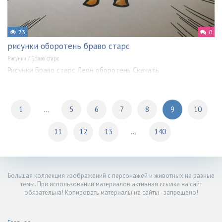
23
0
рисунки оборотень браво старс
Рисунки
/
Браво старс
Рисунки Браво старс Леон оборотень Скачать
1
...
5
6
7
8
9
10
11
12
13
...
140
Большая коллекция изображений с персонажей и животных на разные
темы. При использовании материалов активная ссылка на сайт
обязательна! Копировать материалы на сайты - запрещено!