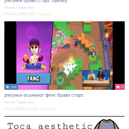
рисунки браво старс пайпер
Рисунки
/
Браво старс
Пайпер БРАВЛЕР Скачать
146
0
рисунки осьминог фенг бравл старс
Рисунки
/
Браво старс
Фэнг БРАВЛ старс Скачать