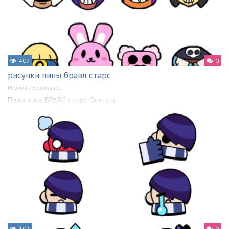
407
0
рисунки пины бравл старс
Рисунки
/
Браво старс
Пины тика БРАВЛ старс Скачать
102
0