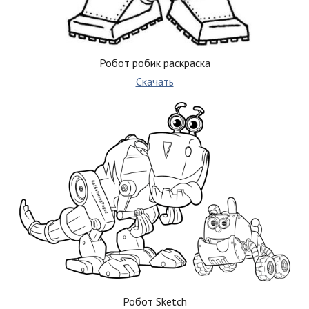
Робот робик раскраска
Скачать
Робот Sketch