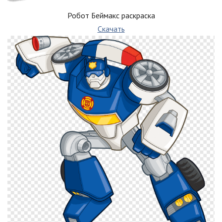
Робот Беймакс раскраска
Скачать