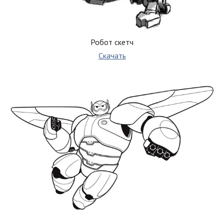
Робот скетч
Скачать