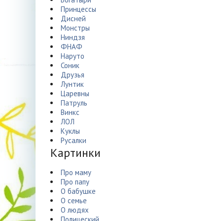
Принцессы
Дисней
Монстры
Ниндзя
ФНАФ
Наруто
Соник
Друзья
Лунтик
Царевны
Патруль
Винкс
ЛОЛ
Куклы
Русалки
Картинки
Про маму
Про папу
О бабушке
О семье
О людях
Полицеский