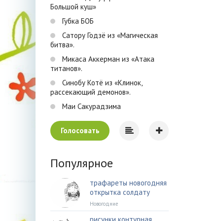
Большой куш»
Губка БОБ
Сатору Годзё из «Магическая
битва».
Микаса Аккерман из «Атака
титанов».
Синобу Котё из «Клинок,
рассекающий демонов».
Маи Сакурадзима
Голосовать
Популярное
трафареты новогодняя
открытка солдату
Новогодние
рисунки контурная