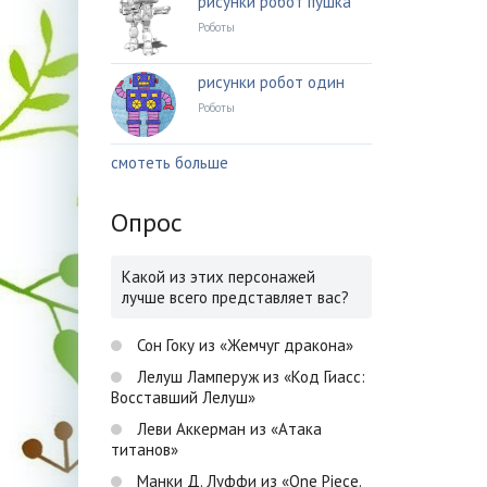
рисунки робот пушка
Роботы
рисунки робот один
Роботы
смотеть больше
Опрос
Какой из этих персонажей
лучше всего представляет вас?
Сон Гоку из «Жемчуг дракона»
Лелуш Ламперуж из «Код Гиасс:
Восставший Лелуш»
Леви Аккерман из «Атака
титанов»
Манки Д. Луффи из «One Piece.