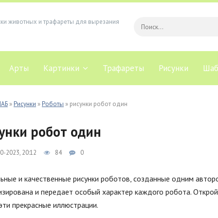
ски животных и трафареты для вырезания
Арты
Картинки
Трафареты
Рисунки
Шаб
ЛАБ
»
Рисунки
»
Роботы
» рисунки робот один
унки робот один
0-2023, 20:12
84
0
льные и качественные рисунки роботов, созданные одним автор
изирована и передает особый характер каждого робота. Открой
эти прекрасные иллюстрации.