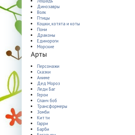
Лошадь
Динозавры
Волк
Птицы
Кошки, котята и коты
Пони
Драконы
Единороги
Морские
Арты
Персонажи
Сказки
Аниме
Дед Мороз
Леди Баг
Герои
Спанч боб
Трансформеры
Зомби
Китти
Гарри
Барби
Богатыри