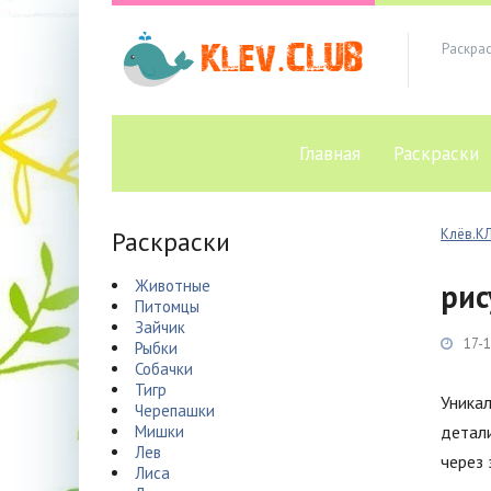
Раскра
Главная
Раскраски
Раскраски
Клёв.К
Животные
рис
Питомцы
Зайчик
17-1
Рыбки
Собачки
Тигр
Уника
Черепашки
Мишки
детал
Лев
через 
Лиса