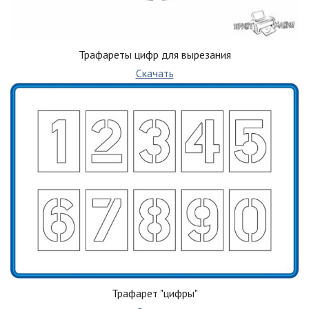
Трафареты цифр для вырезания
Скачать
Трафарет "цифры"