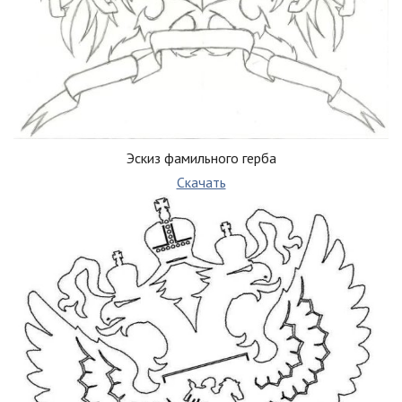
Эскиз фамильного герба
Скачать