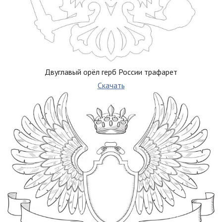
Двуглавый орёл герб России трафарет
Скачать