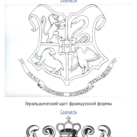
Геральдический щит французской формы
Скачать