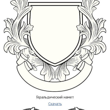
Геральдический намет
Скачать