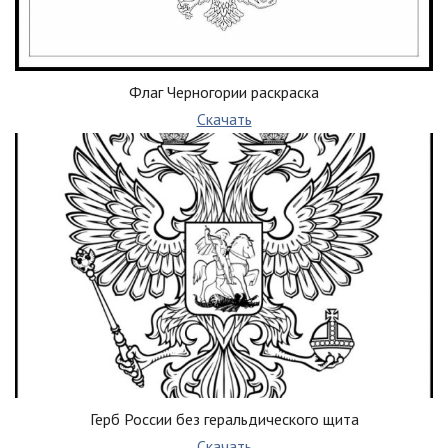
Флаг Черногории раскраска
Скачать
Герб России без геральдического щита
Скачать