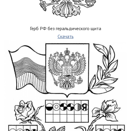
Герб РФ без геральдического щита
Скачать