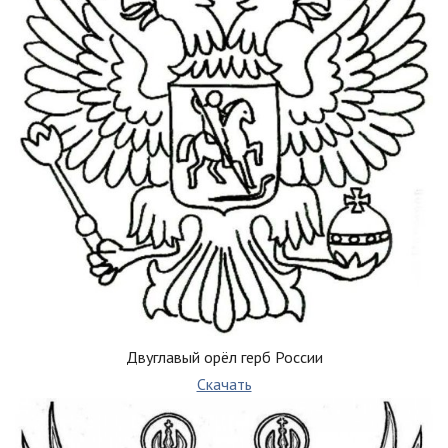
Двуглавый орёл герб России
Скачать