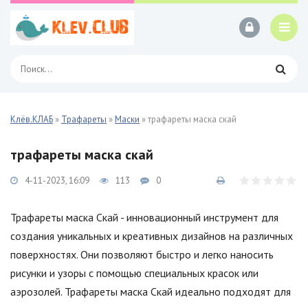
Клёв.КЛАБ
»
Трафареты
»
Маски
» трафареты маска скай
трафареты маска скай
4-11-2023, 16:09
113
0
Трафареты маска Скай - инновационный инструмент для
создания уникальных и креативных дизайнов на различных
поверхностях. Они позволяют быстро и легко наносить
рисунки и узоры с помощью специальных красок или
аэрозолей. Трафареты маска Скай идеально подходят для