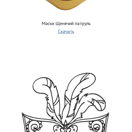
Маски Щенячий патруль
Скачать