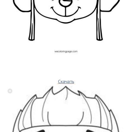
Скачать