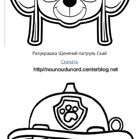
Разукрашка Щенячий патруль Скай
Скачать