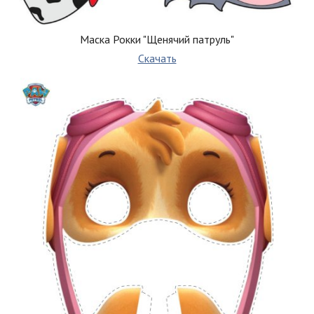
Маска Рокки "Щенячий патруль"
Скачать