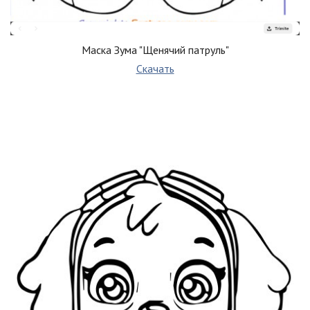
Маска Зума "Щенячий патруль"
Скачать