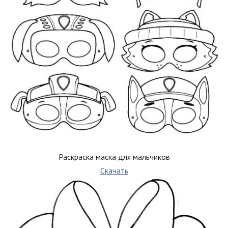
Раскраска маска для мальчиков
Скачать