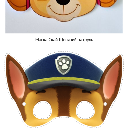
Маска Скай Щенячий патруль