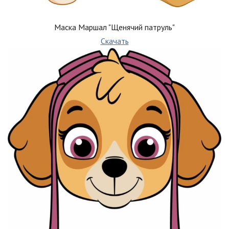
Маска Маршал "Щенячий патруль"
Скачать