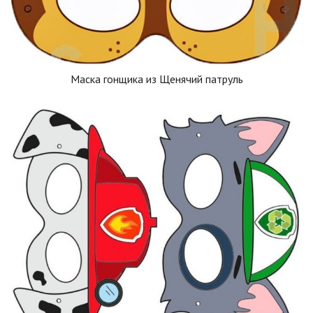
Маска гонщика из Щенячий патруль