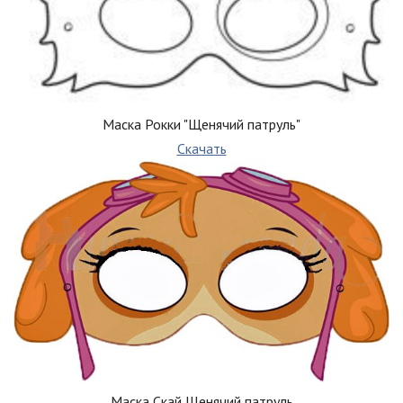
Маска Рокки "Щенячий патруль"
Скачать
Маска Скай Щенячий патруль