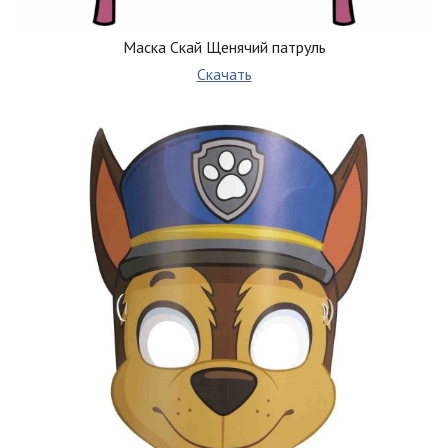
Маска Скай Щенячий патруль
Скачать