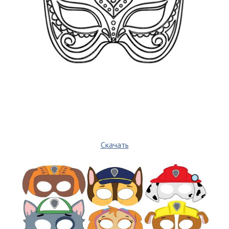
Скачать