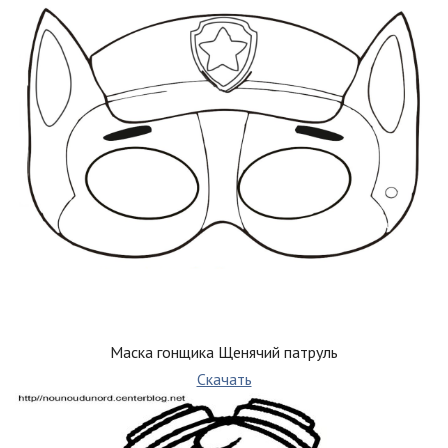
Маска гонщика Щенячий патруль
Скачать