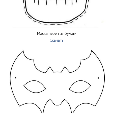
Маска череп из бумаги
Скачать