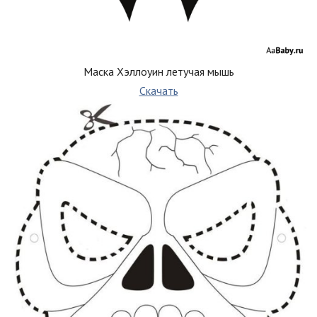
Маска Хэллоуин летучая мышь
Скачать