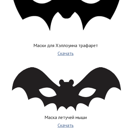
Маски для Хэллоуина трафарет
Скачать
Маска летучей мыши
Скачать