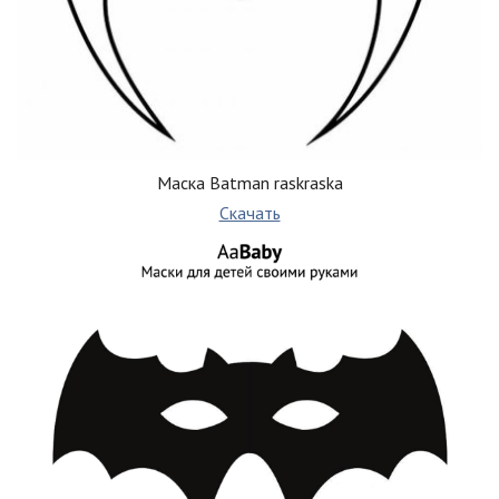
Маска Batman raskraska
Скачать