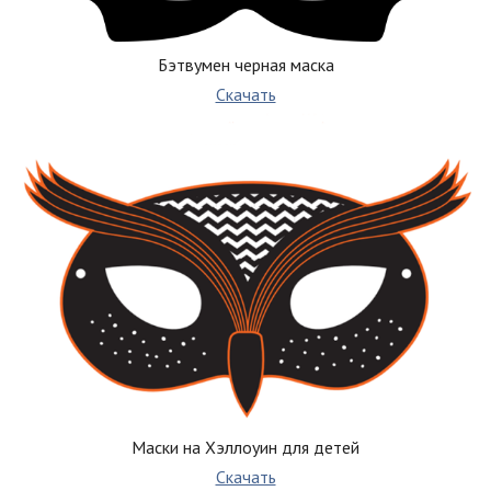
Бэтвумен черная маска
Скачать
Маски на Хэллоуин для детей
Скачать