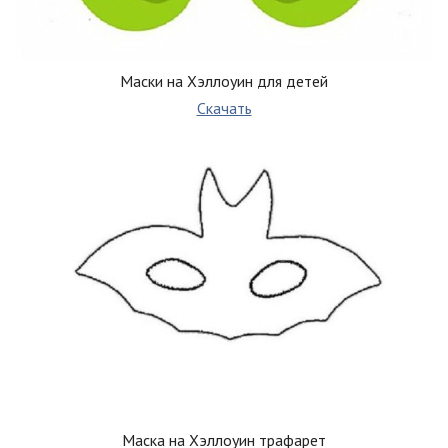
Маски на Хэллоуин для детей
Скачать
Маска на Хэллоуин трафарет