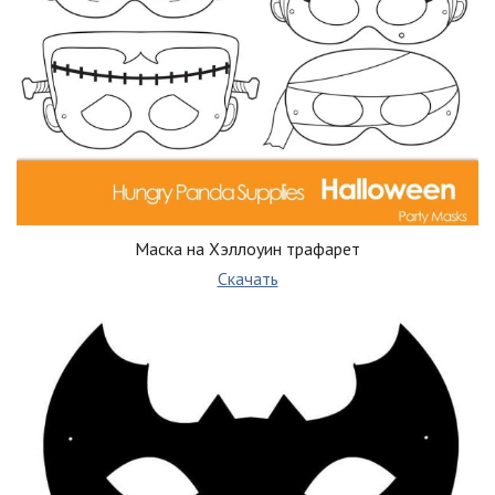
Маска на Хэллоуин трафарет
Скачать