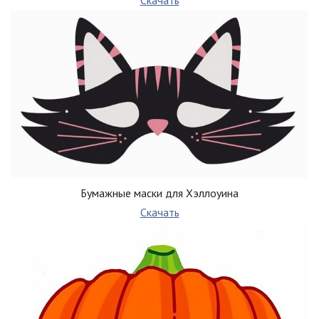
Скачать
Бумажные маски для Хэллоуина
Скачать