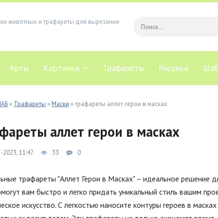
ски животных и трафареты для вырезания
Арты
Картинки
Трафареты
Рисунки
Шаб
ЛАБ
»
Трафареты
»
Маски
» трафареты аллет герои в масках
фареты аллет герои в масках
-2023, 11:47
33
0
ьные трафареты "Аллет Герои в Масках" – идеальное решение д
могут вам быстро и легко придать уникальный стиль вашим про
еское искусство. С легкостью наносите контуры героев в маска