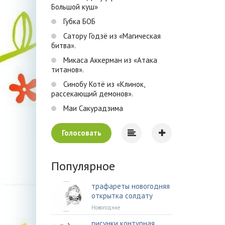
Большой куш»
Губка БОБ
Сатору Годзё из «Магическая
битва».
Микаса Аккерман из «Атака
титанов».
Синобу Котё из «Клинок,
рассекающий демонов».
Маи Сакурадзима
Голосовать
Популярное
трафареты новогодняя
открытка солдату
Новогодние
рисунки контурная