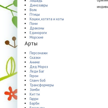
оригин
Лошадь
Динозавры
индиви
Волк
Птицы
Кошки, котята и коты
Пони
Драконы
Единороги
Морские
Арты
Персонажи
Сказки
Аниме
Дед Мороз
Леди Баг
Герои
Спанч боб
Трансформеры
Зомби
Китти
Гарри
Барби
Богатыри