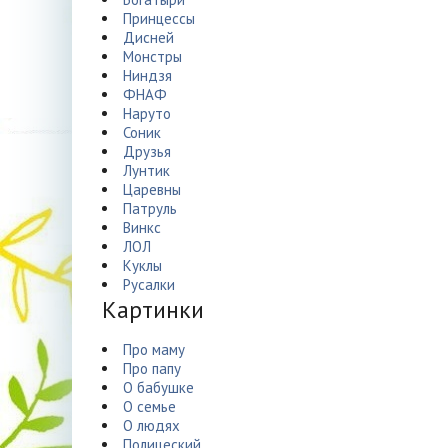
Принцессы
Дисней
Монстры
Ниндзя
ФНАФ
Наруто
Соник
Друзья
Лунтик
Царевны
Патруль
Винкс
ЛОЛ
Куклы
Русалки
Картинки
Про маму
Про папу
О бабушке
О семье
О людях
Полицеский