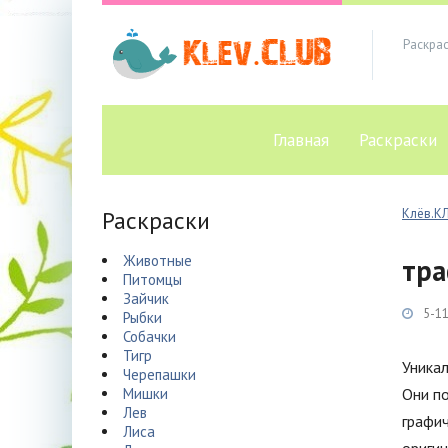
Раскра
Главная
Раскраски
Раскраски
Клёв.К
Животные
тра
Питомцы
Зайчик
5-11
Рыбки
Собачки
Тигр
Уникал
Черепашки
Мишки
Они по
Лев
графич
Лиса