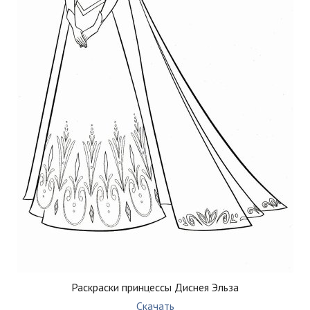
Раскраски принцессы Диснея Эльза
Скачать