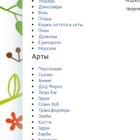
подход
Лошадь
Динозавры
творче
Волк
Птицы
Кошки, котята и коты
Пони
Драконы
Единороги
Морские
Арты
Персонажи
Сказки
Аниме
Дед Мороз
Леди Баг
Герои
Спанч боб
Трансформеры
Зомби
Китти
Гарри
Барби
Богатыри