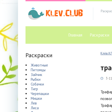
Раскра
Главная
Раскраски
Раскраски
Клёв.К
Животные
тра
Питомцы
Зайчик
3-11
Рыбки
Собачки
Тигр
Трафар
Черепашки
Мишки
позвол
Лев
Трафа
Лиса