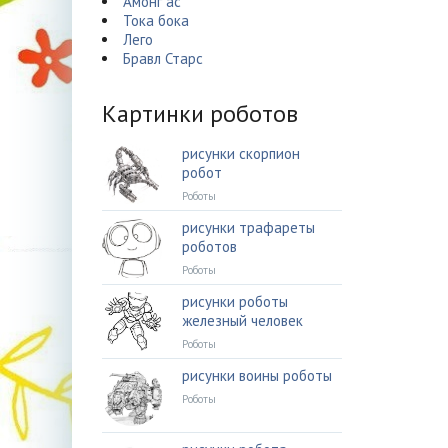
Амонг ас
Тока бока
Лего
Бравл Старс
Картинки роботов
рисунки скорпион
робот
Роботы
рисунки трафареты
роботов
Роботы
рисунки роботы
железный человек
Роботы
рисунки воины роботы
Роботы