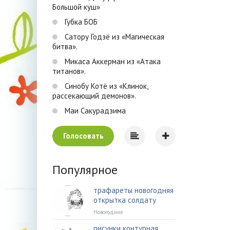
Большой куш»
Губка БОБ
Сатору Годзё из «Магическая
битва».
Микаса Аккерман из «Атака
титанов».
Синобу Котё из «Клинок,
рассекающий демонов».
Маи Сакурадзима
Голосовать
Популярное
трафареты новогодняя
открытка солдату
Новогодние
рисунки контурная