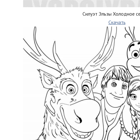
Силуэт Эльзы Холодное с
Скачать