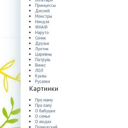
Принцессы
Дисней
Монстры
Ниндзя
ФНАФ
Наруто
Соник
Друзья
Лунтик
Царевны
Патруль
Винкс
ЛОЛ
Куклы
Русалки
Картинки
Про маму
Про папу
О бабушке
О семье
О людях
Полицеский