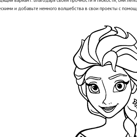
ящий вариант. Благодаря своей прочности и гибкости, они легк
скими и добавьте немного волшебства в свои проекты с помощ