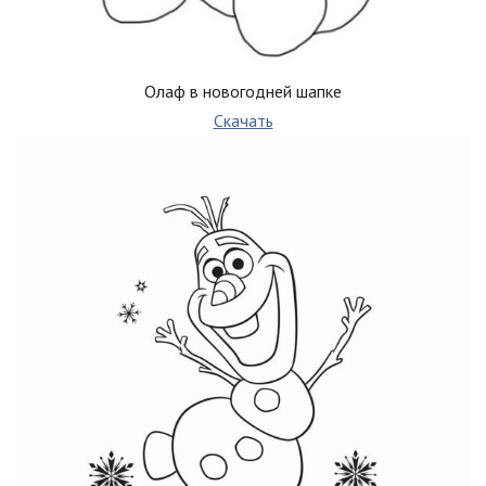
Олаф в новогодней шапке
Скачать