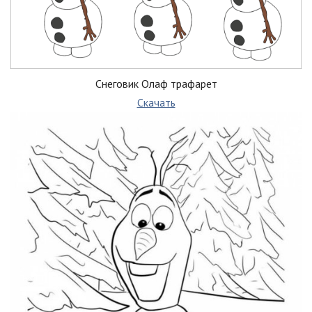
Снеговик Олаф трафарет
Скачать